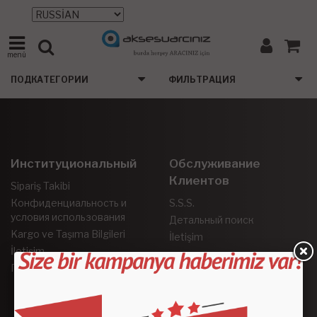
menü
ПОДКАТЕГОРИИ
ФИЛЬТРАЦИЯ
Институциональный
Обслуживание
Клиентов
Sipariş Takibi
Конфиденциальность и
S.S.S.
условия использования
Детальный поиск
Kargo ve Taşıma Bilgileri
İletişim
İletişim
Гарантия и возврат
Социальные Сети