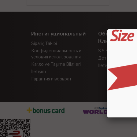
Институциональный
Обслуживани
Клиентов
Sipariş Takibi
Конфиденциальность и
S.S.S.
условия использования
Детальный поиск
Kargo ve Taşıma Bilgileri
İletişim
İletişim
Гарантия и возврат