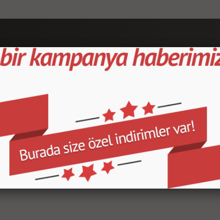
е
Быстрый Доступ
Популярные
Категории
Домашняя страница
Новые продукты/a>
Товары со скидкой
Отслеживание заказов
О нас