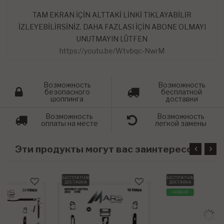
TAM EKRAN İÇİN ALTTAKİ LİNKİ TIKLAYABİLİR
İZLEYEBİLİRSİNİZ. DAHA FAZLASI İÇİN ABONE OLMAYI
UNUTMAYIN LÜTFEN
https://youtu.be/Wtvbqc-NwrM
Возможность
Возможность
безопасного
бесплатной
шоппинга
доставки
Возможность
Возможность
оплаты на месте
легкой замены
Э
ти продукты могут вас заинтересовать
БЕСПЛАТНАЯ
БЕСПЛАТНАЯ
ДОСТАВКА
ДОСТАВКА
НОВЫЙ