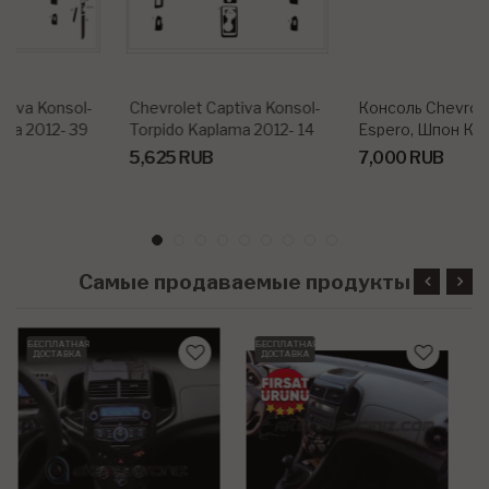
Chevrolet Captiva Konsol-
Консоль Chevrolet
Torpido Kaplama 2012- 14
Espero, Шпон Красного
Parça
Дерева 1995-1998 Гг., 11
5,625 RUB
7,000 RUB
Шт.
Самые продаваемые продукты
БЕСПЛАТНАЯ
БЕСПЛАТНАЯ
ДОСТАВКА
ДОСТАВКА