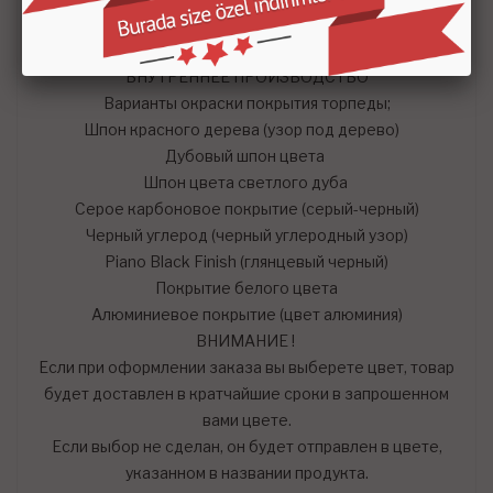
Удобный ВОЗВРАТ и ОБМЕН
ВНУТРЕННЕЕ ПРОИЗВОДСТВО
Варианты окраски покрытия торпеды;
Шпон красного дерева (узор под дерево)
Дубовый шпон цвета
Шпон цвета светлого дуба
Серое карбоновое покрытие (серый-черный)
Черный углерод (черный углеродный узор)
Piano Black Finish (глянцевый черный)
Покрытие белого цвета
Алюминиевое покрытие (цвет алюминия)
ВНИМАНИЕ !
Если при оформлении заказа вы выберете цвет, товар
будет доставлен в кратчайшие сроки в запрошенном
вами цвете.
Если выбор не сделан, он будет отправлен в цвете,
указанном в названии продукта.