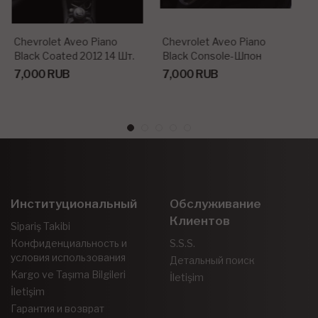
Chevrolet Aveo Piano
Консоль Chevrolet Epica
Black Console-Шпон
Шпон Красного Дерева
Красного Дерева 2012 14
2007 Г. 7 Шт.
7,000 RUB
7,000 RUB
Шт.
Институциональный
Обслуживание
Клиентов
Sipariş Takibi
Конфиденциальность и
S.S.S.
условия использования
Детальный поиск
Kargo ve Taşıma Bilgileri
İletişim
İletişim
Гарантия и возврат