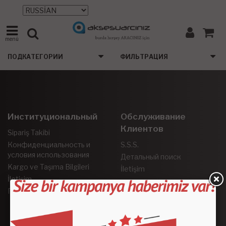
menü
ПОДКАТЕГОРИИ
ФИЛЬТРАЦИЯ
Институциональный
Обслуживание
Клиентов
Sipariş Takibi
Конфиденциальность и
S.S.S.
условия использования
Детальный поиск
Kargo ve Taşıma Bilgileri
İletişim
İletişim
Гарантия и возврат
Социальные Сети