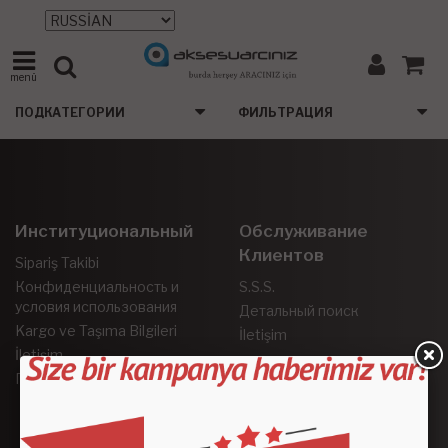
menü
ПОДКАТЕГОРИИ
ФИЛЬТРАЦИЯ
Институциональный
Обслуживание
Клиентов
Sipariş Takibi
Конфиденциальность и
S.S.S.
условия использования
Детальный поиск
Kargo ve Taşıma Bilgileri
İletişim
İletişim
Гарантия и возврат
Социальные Сети