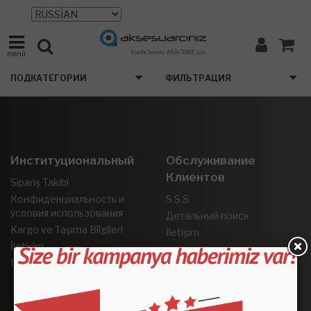
menü
ПОДКАТЕГОРИИ
ФИЛЬТРАЦИЯ
Институциональный
Обслуживание
Клиентов
Sipariş Takibi
Конфиденциальность и
S.S.S.
условия использования
Детальный поиск
Kargo ve Taşıma Bilgileri
İletişim
İletişim
Гарантия и возврат
Социальные Сети