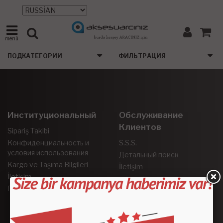
menü
ПОДКАТЕГОРИИ
ФИЛЬТРАЦИЯ
Институциональный
Обслуживание
Клиентов
Sipariş Takibi
Конфиденциальность и
S.S.S.
условия использования
Детальный поиск
Kargo ve Taşıma Bilgileri
İletişim
İletişim
Гарантия и возврат
Социальные Сети