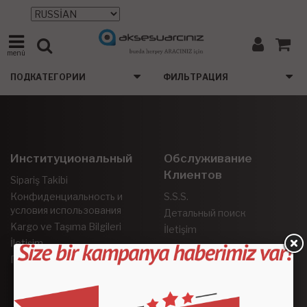
menü
ПОДКАТЕГОРИИ
ФИЛЬТРАЦИЯ
Институциональный
Обслуживание
Клиентов
Sipariş Takibi
Конфиденциальность и
S.S.S.
условия использования
Детальный поиск
Kargo ve Taşıma Bilgileri
İletişim
İletişim
Гарантия и возврат
Социальные Сети