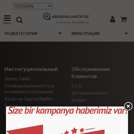
menü
ПОДКАТЕГОРИИ
ФИЛЬТРАЦИЯ
Институциональный
Обслуживание
Клиентов
Sipariş Takibi
Конфиденциальность и
S.S.S.
условия использования
Детальный поиск
Kargo ve Taşıma Bilgileri
İletişim
İletişim
Гарантия и возврат
Социальные Сети