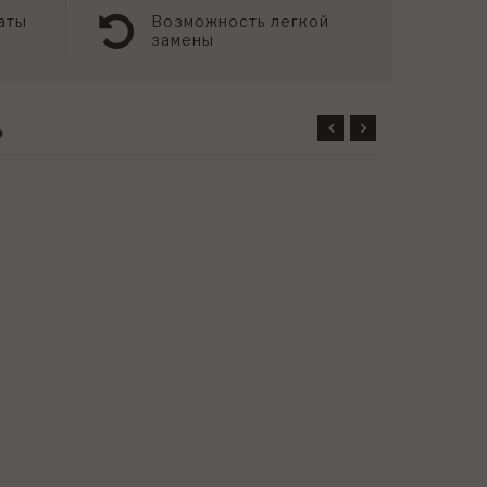
аты
Возможность легкой
замены
ь