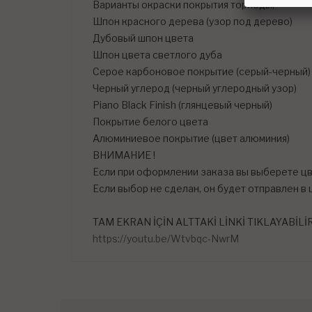
Варианты окраски покрытия торпеды;
Шпон красного дерева (узор под дерево)
Дубовый шпон цвета
Шпон цвета светлого дуба
Серое карбоновое покрытие (серый-черный)
Черный углерод (черный углеродный узор)
Piano Black Finish (глянцевый черный)
Покрытие белого цвета
Алюминиевое покрытие (цвет алюминия)
ВНИМАНИЕ !
Если при оформлении заказа вы выберете цв
Если выбор не сделан, он будет отправлен в 
TAM EKRAN İÇİN ALTTAKİ LİNKİ TIKLAYABİLİ
https://youtu.be/Wtvbqc-NwrM