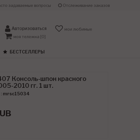
сто задаваемые вопросы
Отслеживание заказов
Авторизоваться
мои любимые
моя тележка [
0
]
БЕСТСЕЛЛЕРЫ
407 Консоль-шпон красного
05-2010 гг. 1 шт.
 :
mrsc15034
а
UB