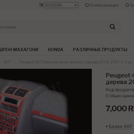
Коммуникация
Ча
ШПОН МАХАГОНИ
HONDA
РАЗЛИЧНЫЕ ПРОДУКТЫ
407
Peugeot 407 Консоль-шпон красного дерева 2005-2010 гг. 1 шт.
Peugeot 
дерева 20
Код продукта
0
Общая оценк
7,000
R
+
Более 407