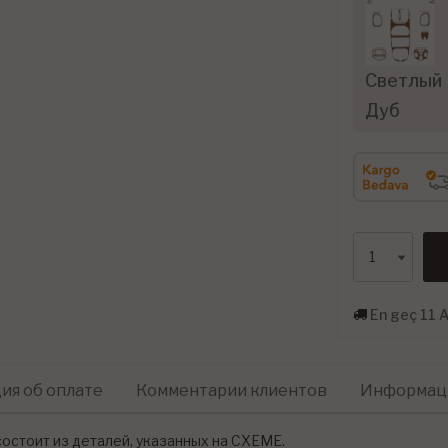
Светлый
Дуб
En geç 11 А
я об оплате
Комментарии клиентов
Информаци
остоит из деталей, указанных на СХЕМЕ.