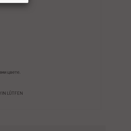
ами цвете.
YIN LÜTFEN