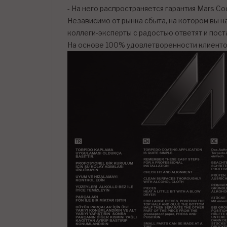
- На него распространяется гарантия Mars Coc
Независимо от рынка сбыта, на котором вы 
коллеги-эксперты с радостью ответят и пос
На основе 100% удовлетворенности клиенто