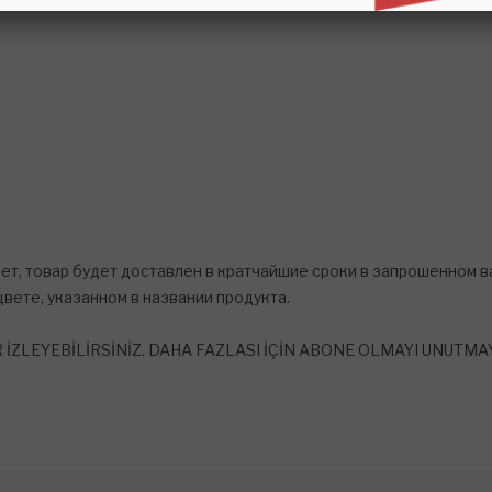
ет, товар будет доставлен в кратчайшие сроки в запрошенном в
цвете, указанном в названии продукта.
R İZLEYEBİLİRSİNİZ. DAHA FAZLASI İÇİN ABONE OLMAYI UNUTMA