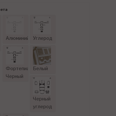
вета
Алюминий
Углерод
Фортепиано
Белый
Черный
Черный
углерод