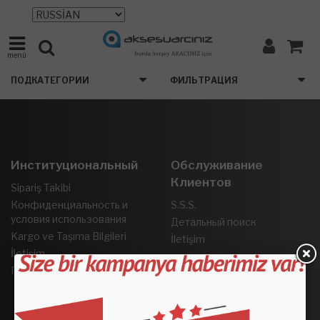
menü
ПОДКАТЕГОРИИ
ФИЛЬТРАЦИЯ
Институциональный
Обслуживание
Клиентов
Sipariş Takibi
Конфиденциальность и
S.S.S.
условия использования
Детальный поиск
Kargo ve Taşıma Bilgileri
İletişim
İletişim
Гарантия и возврат
Социальные Сети