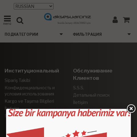
menü
ПОДКАТЕГОРИИ
ФИЛЬТРАЦИЯ
Институциональный
Обслуживание
Клиентов
Sipariş Takibi
Конфиденциальность и
S.S.S.
условия использования
Детальный поиск
Kargo ve Taşıma Bilgileri
İletişim
İletişim
Гарантия и возврат
Социальные Сети