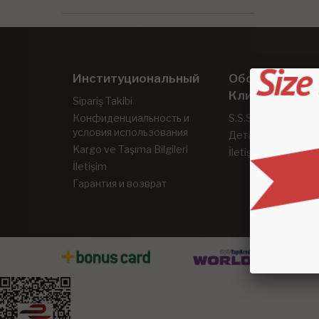
Институциональный
Обслуживани
Клиентов
Sipariş Takibi
Конфиденциальность и
S.S.S.
условия использования
Детальный поиск
Kargo ve Taşıma Bilgileri
İletişim
İletişim
Гарантия и возврат