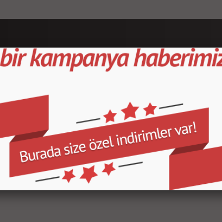
е
Быстрый Доступ
Популярные
Категории
Домашняя страница
Новые продукты/a>
Товары со скидкой
Отслеживание заказов
О нас