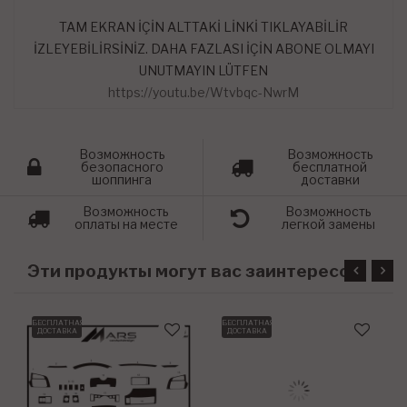
TAM EKRAN İÇİN ALTTAKİ LİNKİ TIKLAYABİLİR
İZLEYEBİLİRSİNİZ. DAHA FAZLASI İÇİN ABONE OLMAYI
UNUTMAYIN LÜTFEN
https://youtu.be/Wtvbqc-NwrM
Возможность
Возможность
безопасного
бесплатной
шоппинга
доставки
Возможность
Возможность
оплаты на месте
легкой замены
Э
ти продукты могут вас заинтересовать
БЕСПЛАТНАЯ
БЕСПЛАТНАЯ
ДОСТАВКА
ДОСТАВКА