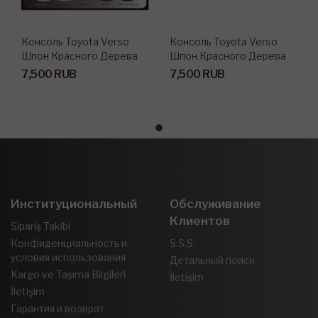
Консоль Toyota Verso
Консоль Toyota Verso
Шпон Красного Дерева
Шпон Красного Дерева
2013 23 Шт.
2013 23 Шт.
7,500 RUB
7,500 RUB
Институциональный
Обслуживание
Клиентов
Sipariş Takibi
Конфиденциальность и
S.S.S.
условия использования
Детальный поиск
Kargo ve Taşıma Bilgileri
İletişim
İletişim
Гарантия и возврат