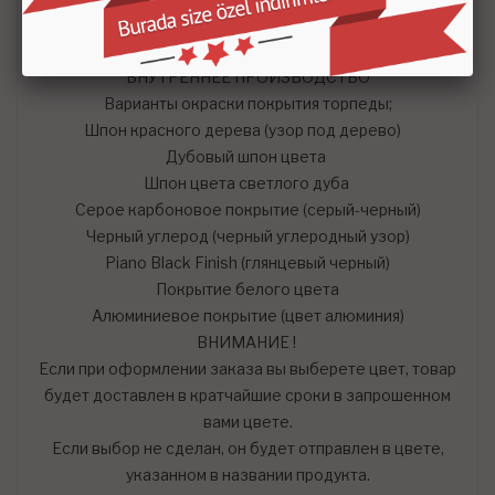
Удобный ВОЗВРАТ и ОБМЕН
ВНУТРЕННЕЕ ПРОИЗВОДСТВО
Варианты окраски покрытия торпеды;
Шпон красного дерева (узор под дерево)
Дубовый шпон цвета
Шпон цвета светлого дуба
Серое карбоновое покрытие (серый-черный)
Черный углерод (черный углеродный узор)
Piano Black Finish (глянцевый черный)
Покрытие белого цвета
Алюминиевое покрытие (цвет алюминия)
ВНИМАНИЕ !
Если при оформлении заказа вы выберете цвет, товар
будет доставлен в кратчайшие сроки в запрошенном
вами цвете.
Если выбор не сделан, он будет отправлен в цвете,
указанном в названии продукта.