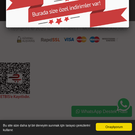
Copyrights © 2026 MARS TİCARET - MURAT ARSLANOĞLU
WhatsApp Destek Hattı
Bu site size daha iyi bir deneyim sunmak için tarayıcı çerezlerini
Onaylıyorum
kullanır.
Ana Sayfa
Üye Girişi
Sepetim
Sipariş Takibi
İletişim