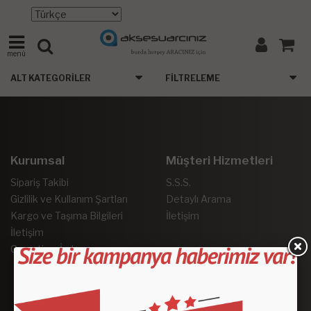
menü
ALT KATEGORILER
FILTRELEME
Kurumsal
Müşteri Hizmetleri
Sipariş Takibi
S.S.S.
Gizlilik ve Kullanım Şartları
Detaylı Arama
Kargo ve Taşıma Bilgileri
İletişim
İletişim
Garanti ve İade
Sosyal Medya