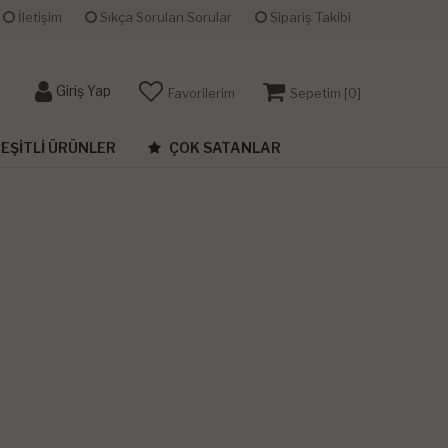
İletişim
Sıkça Sorulan Sorular
Sipariş Takibi
Giriş Yap
Favorilerim
Sepetim [
0
]
EŞITLI ÜRÜNLER
ÇOK SATANLAR