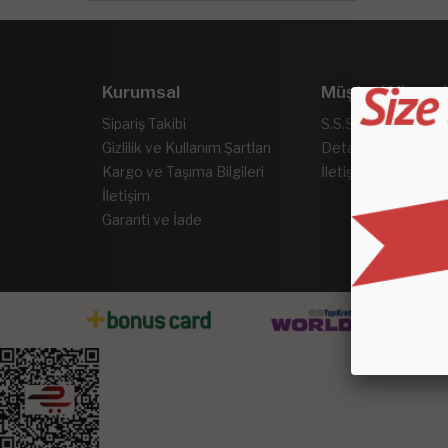
Kurumsal
Müşteri Hizmet
Sipariş Takibi
S.S.S.
Gizlilik ve Kullanım Şartları
Detaylı Arama
Kargo ve Taşıma Bilgileri
İletişim
İletişim
Garanti ve İade