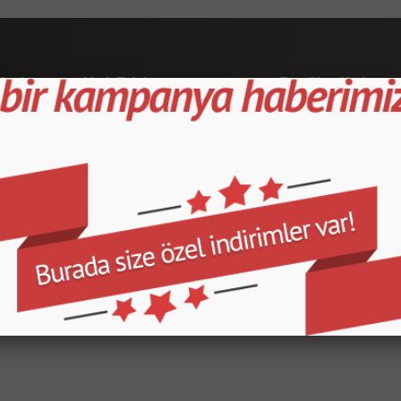
leri
Hızlı Erişim
Popüler Kategor
Ana Sayfa
Kapı Direk Kaplama
Yeni Ürünler/a>
Maun Kaplama
İndirimdeki Ürünler
Tank Pad Ve Grenaj
Sipariş Takibi
Çeşitli Ürünler
Hakkımızda