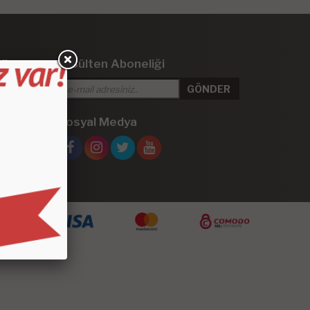
iler
E-Bülten Aboneliği
 Kaplama
Sosyal Medya