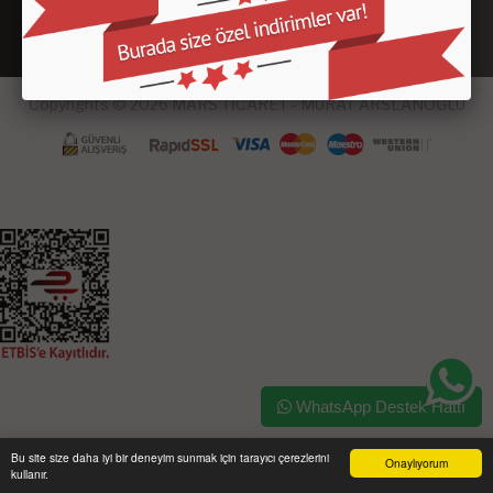
Copyrights © 2026 MARS TİCARET - MURAT ARSLANOĞLU
WhatsApp Destek Hattı
Bu site size daha iyi bir deneyim sunmak için tarayıcı çerezlerini
Onaylıyorum
kullanır.
Ana Sayfa
Üye Girişi
Sepetim
Sipariş Takibi
İletişim