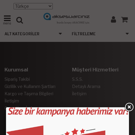
menü
ALT KATEGORILER
FILTRELEME
Kurumsal
Müşteri Hizmetleri
Sipariş Takibi
S.S.S.
Gizlilik ve Kullanım Şartları
Detaylı Arama
Kargo ve Taşıma Bilgileri
İletişim
İletişim
Garanti ve İade
Sosyal Medya