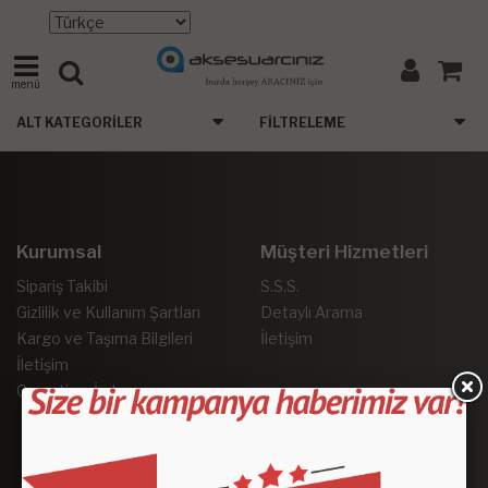
menü
ALT KATEGORILER
FILTRELEME
Kurumsal
Müşteri Hizmetleri
Sipariş Takibi
S.S.S.
Gizlilik ve Kullanım Şartları
Detaylı Arama
Kargo ve Taşıma Bilgileri
İletişim
İletişim
Garanti ve İade
Sosyal Medya