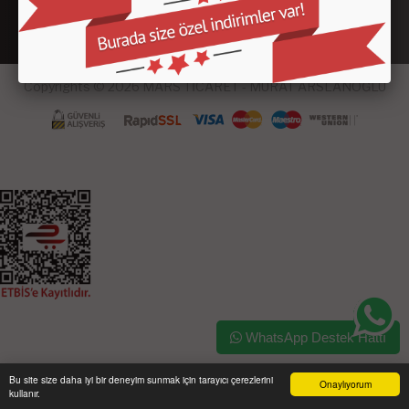
Copyrights © 2026 MARS TİCARET - MURAT ARSLANOĞLU
WhatsApp Destek Hattı
Bu site size daha iyi bir deneyim sunmak için tarayıcı çerezlerini
Onaylıyorum
kullanır.
Ana Sayfa
Üye Girişi
Sepetim
Sipariş Takibi
İletişim