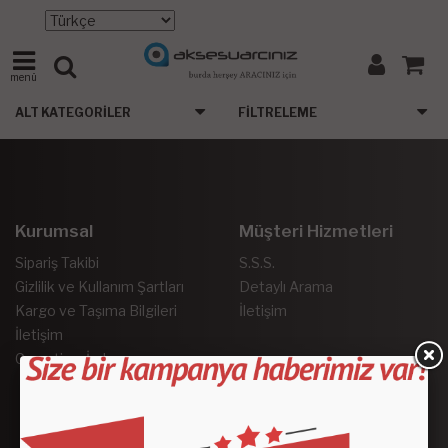
menü
ALT KATEGORILER
FILTRELEME
Kurumsal
Müşteri Hizmetleri
Sipariş Takibi
S.S.S.
Gizlilik ve Kullanım Şartları
Detaylı Arama
Kargo ve Taşıma Bilgileri
İletişim
İletişim
Garanti ve İade
Sosyal Medya