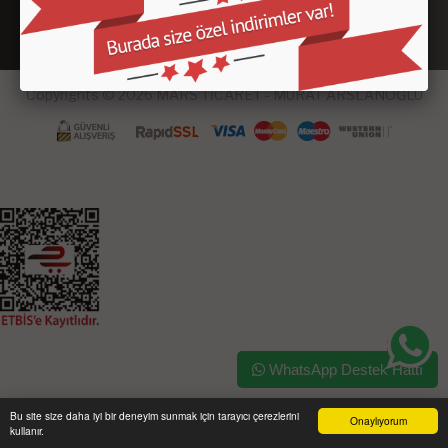
Copyrights © 2026 MARS TİCARET - MURAT ARSLANOĞLU
WhatsApp Destek Hattı
Bu site size daha iyi bir deneyim sunmak için tarayıcı çerezlerini
Onaylıyorum
kullanır.
Ana Sayfa
Üye Girişi
Sepetim
Sipariş Takibi
İletişim