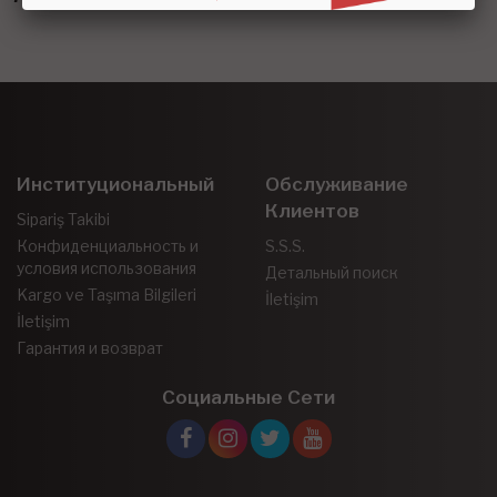
Институциональный
Обслуживание
Клиентов
Sipariş Takibi
Конфиденциальность и
S.S.S.
условия использования
Детальный поиск
Kargo ve Taşıma Bilgileri
İletişim
İletişim
Гарантия и возврат
Социальные Сети