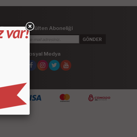
iler
E-Bülten Aboneliği
 Kaplama
Sosyal Medya