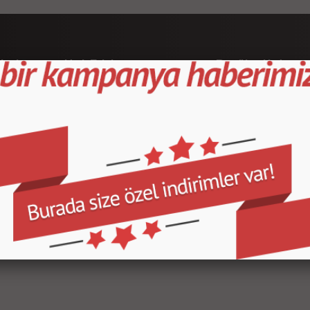
leri
Hızlı Erişim
Popüler Kategor
Ana Sayfa
Kapı Direk Kaplama
Yeni Ürünler/a>
Maun Kaplama
İndirimdeki Ürünler
Tank Pad Ve Grenaj
Sipariş Takibi
Çeşitli Ürünler
Hakkımızda