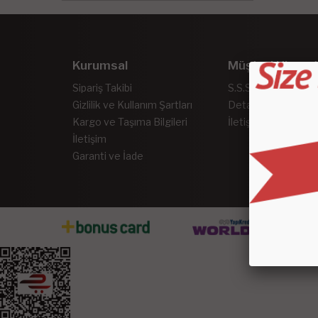
Kurumsal
Müşteri Hizmet
Sipariş Takibi
S.S.S.
Gizlilik ve Kullanım Şartları
Detaylı Arama
Kargo ve Taşıma Bilgileri
İletişim
İletişim
Garanti ve İade