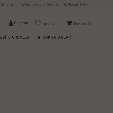
İletişim
Sıkça Sorulan Sorular
Sipariş Takibi
Giriş Yap
Favorilerim
Sepetim [
0
]
EŞITLI ÜRÜNLER
ÇOK SATANLAR