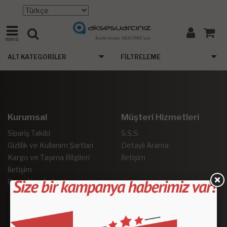
menü
ALT KATEGORILER
FILTRELEME
Kurumsal
Müşteri Hizmetleri
Sipariş Takibi
S.S.S.
Gizlilik ve Kullanım Şartları
Detaylı Arama
Kargo ve Taşıma Bilgileri
İletişim
İletişim
Garanti ve İade
Sosyal Medya