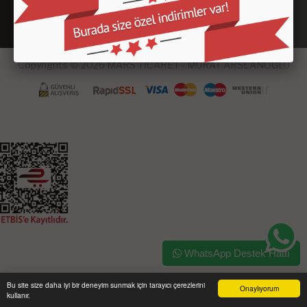
Copyrights © 2026 MARS TİCARET - MURAT ARSLANOĞLU
WhatsApp Destek Hattı
Bu site size daha iyi bir deneyim sunmak için tarayıcı çerezlerini
Onaylıyorum
kullanır.
Ana Sayfa
Üye Girişi
Sepetim
Sipariş Takibi
İletişim