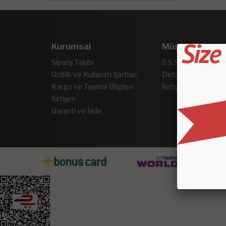
Kurumsal
Müşteri Hizmet
Sipariş Takibi
S.S.S.
Gizlilik ve Kullanım Şartları
Detaylı Arama
Kargo ve Taşıma Bilgileri
İletişim
İletişim
Garanti ve İade