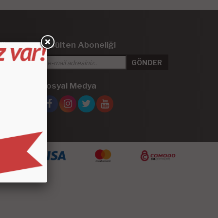
iler
E-Bülten Aboneliği
 Kaplama
Sosyal Medya