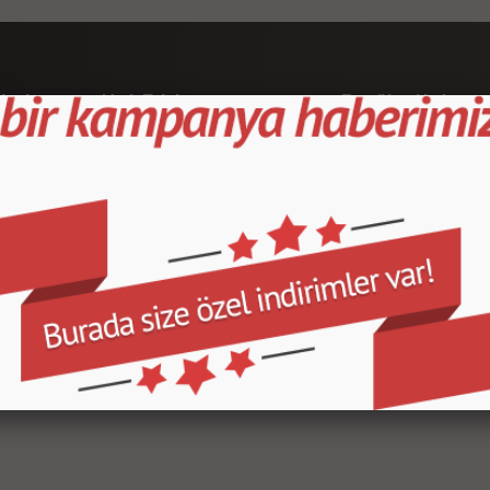
leri
Hızlı Erişim
Popüler Kategor
Ana Sayfa
Kapı Direk Kaplama
Yeni Ürünler/a>
Maun Kaplama
İndirimdeki Ürünler
Tank Pad Ve Grenaj
Sipariş Takibi
Çeşitli Ürünler
Hakkımızda