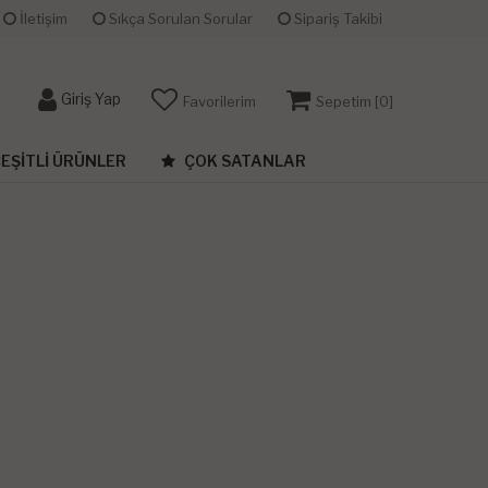
İletişim
Sıkça Sorulan Sorular
Sipariş Takibi
Giriş Yap
Favorilerim
Sepetim [
0
]
EŞITLI ÜRÜNLER
ÇOK SATANLAR