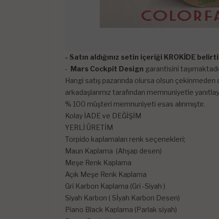
- Satın aldığınız setin içeriği KROKİDE belir
-
Mars Cockpit Design
garantisini taşımaktadır
Hangi satış pazarında olursa olsun çekinmeden di
arkadaşlarımız tarafından memnuniyetle yanıtlayı
% 100 müşteri memnuniyeti esas alınmıştır.
Kolay İADE ve DEĞİŞİM
YERLİ ÜRETİM
Torpido kaplamaları renk seçenekleri;
Maun Kaplama (Ahşap desen)
Meşe Renk Kaplama
Açık Meşe Renk Kaplama
Gri Karbon Kaplama (Gri -Siyah )
Siyah Karbon ( Sİyah Karbon Desen)
Piano Black Kaplama (Parlak siyah)