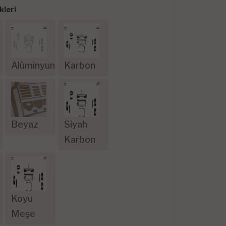
leri
Alüminyum
Karbon
Beyaz
Siyah
Karbon
Koyu
Meşe