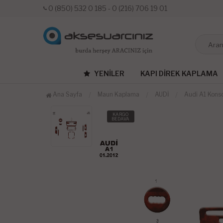
0 (850) 532 0 185 - 0 (216) 706 19 01
YENILER
KAPI DIREK KAPLAMA
Ana Sayfa
Maun Kaplama
AUDİ
Audi A1 Kons
KARGO
BEDAVA