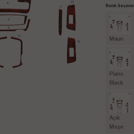
Renk Seçenek
Maun
Piano
Black
Açık
Meşe