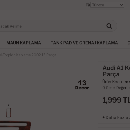
MAUN KAPLAMA
TANK PAD VE GRENAJ KAPLAMA
Ç
ol-Torpido Kaplama 2002 13 Parça
Audi A1 K
Parça
Ürün Kodu :
mr
0
Genel Değerle
1,999
T
+
Daha Fazla 