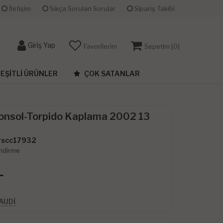
İletişim
Sıkça Sorulan Sorular
Sipariş Takibi
Giriş Yap
Favorilerim
Sepetim [
0
]
EŞITLI ÜRÜNLER
ÇOK SATANLAR
onsol-Torpido Kaplama 2002 13
scc17932
ndirme
L
AUDİ