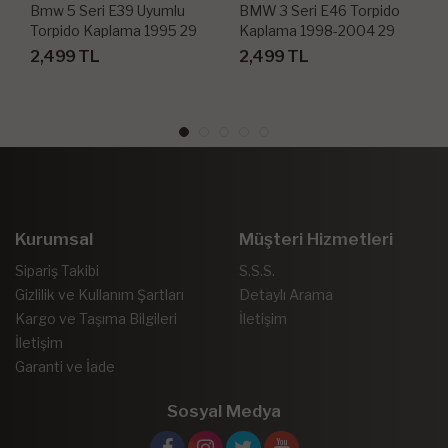
Bmw 5 Seri E39 Uyumlu
BMW 3 Seri E46 Torpido
Torpido Kaplama 1995 29
Kaplama 1998-2004 29
Parça
Parça
2,499 TL
2,499 TL
Kurumsal
Müşteri Hizmetleri
Sipariş Takibi
S.S.S.
Gizlilik ve Kullanım Şartları
Detaylı Arama
Kargo ve Taşıma Bilgileri
İletişim
İletişim
Garanti ve İade
Sosyal Medya