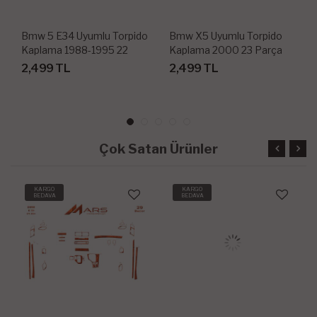
Bmw 5 E34 Uyumlu Torpido
Bmw X5 Uyumlu Torpido
Kaplama 1988-1995 22
Kaplama 2000 23 Parça
Parça
2,499 TL
2,499 TL
Çok Satan Ürünler
KARGO
KARGO
BEDAVA
BEDAVA