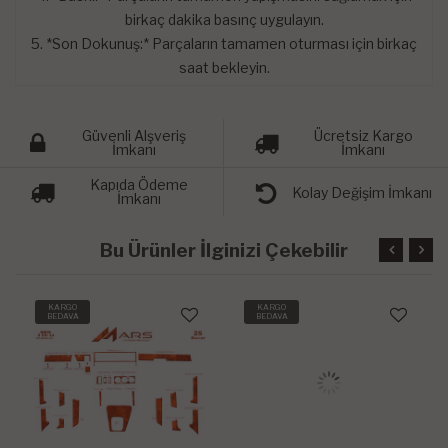
birkaç dakika basınç uygulayın.
5. *Son Dokunuş:* Parçaların tamamen oturması için birkaç
saat bekleyin.
Güvenli Alşveriş
Ücretsiz Kargo
İmkanı
İmkanı
Kapıda Ödeme
Kolay Değişim İmkanı
İmkanı
Bu Ürünler İlginizi Çekebilir
KARGO
KARGO
BEDAVA
BEDAVA