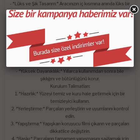
- *Lüks ve Şık Tasarım:* Aracınızın iç kısmına anında lüks bir
dokunuş katar ve estetik görünümü artırır.
Faydalar:
Estetik İyileştirme:* Aracınıza kişiselleştirilmiş ve zarif bir
görünüm kazandırır.
- *Koruma:* Orijinal gösterge paneli yüzeyini koruyarak
uzun ömürlü kullanım sağlar.
- *Kolay Bakım:* Kolay temizlenebilen yüzeyi sayesinde
bakım gerektirmez.
- *Yüksek Dayanıklılık:* Yıllarca kullanımdan sonra bile
şıklığını ve bütünlüğünü korur.
Kurulum Talimatları:
1. *Hazırlık:* Yüzeyi temiz ve kuru hale getirmek için bir
temizleyici kullanın.
2. *Yerleştirme:* Parçaları yerleştirin ve uyumlarını kontrol
edin.
3. *Yapıştırma:* Yapışkan koruyucu filmi çıkarın ve parçaları
dikkatlice değiştirin.
4. *Baskı:* Parçaların tamamen yapışmasını sağlamak için