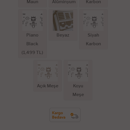
Maun
Alüminyum
Karbon
Piano
Beyaz
Siyah
Black
Karbon
(
1,499
TL)
Açık Meşe
Koyu
Meşe