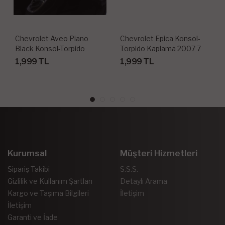
Chevrolet Aveo Piano
Chevrolet Epica Konsol-
Black Konsol-Torpido
Torpido Kaplama 2007 7
Kaplama 2012 14 Parça
Parça
1,999 TL
1,999 TL
Kurumsal
Müşteri Hizmetleri
Sipariş Takibi
S.S.S.
Gizlilik ve Kullanım Şartları
Detaylı Arama
Kargo ve Taşıma Bilgileri
İletişim
İletişim
Garanti ve İade