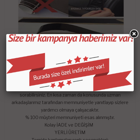
- Satın aldığınız setin içeriği KROKİDE belirtilen
parçalardan oluşmaktadır.
-
Mars Cockpit Design
garantisini taşımaktadır.
Hangi satış pazarında olursa olsun çekinmeden dilediğiniz
sorularını mağazaya soru sor kısmından sorularınızı
sorabilirsiniz. En kısa zaman da konusunda uzman
arkadaşlarımız tarafından memnuniyetle yanıtlayıp sizlere
yardımcı olmaya çalışacaktır.
% 100 müşteri memnuniyeti esas alınmıştır.
Kolay İADE ve DEĞİŞİM
YERLİ ÜRETİM
Torpido kaplamaları renk seçenekleri;