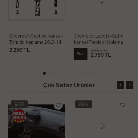
Chevrolet Captiva Konsol-
Chevrolet Lacetti-Optra
Torpido Kaplama 2012- 14
Konsol-Torpido Kaplama
Parça
2004 23 Parça
2,250 TL
2,950 TL
7
%
2,750 TL
Çok Satan Ürünler
KARGO
KARGO
BEDAVA
BEDAVA