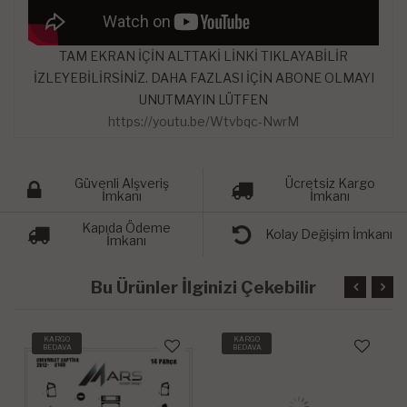
TAM EKRAN İÇİN ALTTAKİ LİNKİ TIKLAYABİLİR
İZLEYEBİLİRSİNİZ. DAHA FAZLASI İÇİN ABONE OLMAYI
UNUTMAYIN LÜTFEN
https://youtu.be/Wtvbqc-NwrM
Güvenli Alşveriş
Ücretsiz Kargo
İmkanı
İmkanı
Kapıda Ödeme
Kolay Değişim İmkanı
İmkanı
Bu Ürünler İlginizi Çekebilir
KARGO
KARGO
BEDAVA
BEDAVA