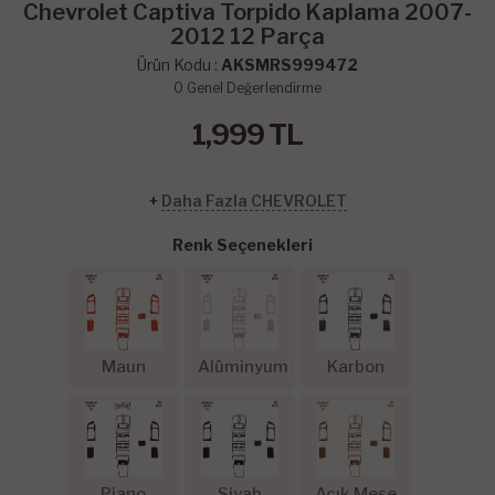
Chevrolet Captiva Torpido Kaplama 2007-
2012 12 Parça
Ürün Kodu :
AKSMRS999472
0
Genel Değerlendirme
1,999
TL
+
Daha Fazla CHEVROLET
Renk Seçenekleri
Maun
Alüminyum
Karbon
Piano
Siyah
Açık Meşe