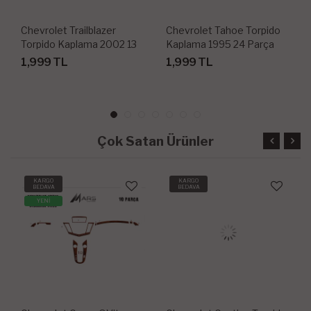
Chevrolet Trailblazer
Chevrolet Tahoe Torpido
Torpido Kaplama 2002 13
Kaplama 1995 24 Parça
Parça
1,999 TL
1,999 TL
Çok Satan Ürünler
KARGO
KARGO
BEDAVA
BEDAVA
YENİ