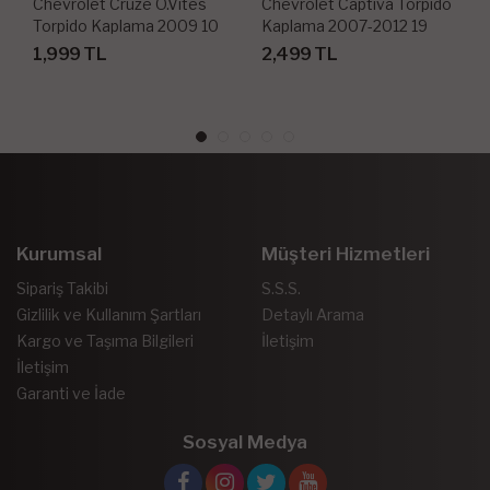
Chevrolet Cruze O.Vites
Chevrolet Captiva Torpido
Torpido Kaplama 2009 10
Kaplama 2007-2012 19
Parça
Parça
1,999 TL
2,499 TL
Kurumsal
Müşteri Hizmetleri
Sipariş Takibi
S.S.S.
Gizlilik ve Kullanım Şartları
Detaylı Arama
Kargo ve Taşıma Bilgileri
İletişim
İletişim
Garanti ve İade
Sosyal Medya