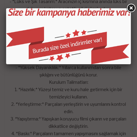
- *Lüks ve Şık Tasarım:* Aracınızın iç kısmına anında lüks bir
dokunuş katar ve estetik görünümü artırır.
Faydalar:
Estetik İyileştirme:* Aracınıza kişiselleştirilmiş ve zarif bir
görünüm kazandırır.
- *Koruma:* Orijinal gösterge paneli yüzeyini koruyarak
uzun ömürlü kullanım sağlar.
- *Kolay Bakım:* Kolay temizlenebilen yüzeyi sayesinde
bakım gerektirmez.
- *Yüksek Dayanıklılık:* Yıllarca kullanımdan sonra bile
şıklığını ve bütünlüğünü korur.
Kurulum Talimatları:
1. *Hazırlık:* Yüzeyi temiz ve kuru hale getirmek için bir
temizleyici kullanın.
2. *Yerleştirme:* Parçaları yerleştirin ve uyumlarını kontrol
edin.
3. *Yapıştırma:* Yapışkan koruyucu filmi çıkarın ve parçaları
dikkatlice değiştirin.
4. *Baskı:* Parçaların tamamen yapışmasını sağlamak için