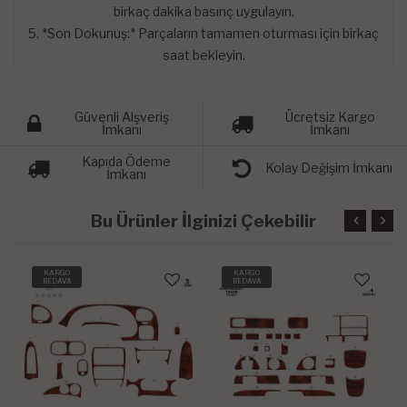
birkaç dakika basınç uygulayın.
5. *Son Dokunuş:* Parçaların tamamen oturması için birkaç
saat bekleyin.
Güvenli Alşveriş
Ücretsiz Kargo
İmkanı
İmkanı
Kapıda Ödeme
Kolay Değişim İmkanı
İmkanı
Bu Ürünler İlginizi Çekebilir
KARGO
KARGO
BEDAVA
BEDAVA