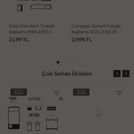
Jeep Cherokee Torpido
Compass Konsol-Torpido
Kaplama 1984-1997 3
Kaplama 2010-2012 25
Parça
Parça
2,199 TL
2,999 TL
Çok Satan Ürünler
KARGO
KARGO
BEDAVA
BEDAVA