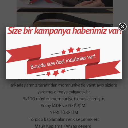
- Satın aldığınız setin içeriği KROKİDE belirtilen
parçalardan oluşmaktadır.
-
Mars Cockpit Design
garantisini taşımaktadır.
Hangi satış pazarında olursa olsun çekinmeden dilediğiniz
sorularını mağazaya soru sor kısmından sorularınızı
sorabilirsiniz. En kısa zaman da konusunda uzman
arkadaşlarımız tarafından memnuniyetle yanıtlayıp sizlere
yardımcı olmaya çalışacaktır.
% 100 müşteri memnuniyeti esas alınmıştır.
Kolay İADE ve DEĞİŞİM
YERLİ ÜRETİM
Torpido kaplamaları renk seçenekleri;
Maun Kaplama (Ahşap desen)