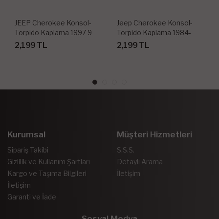
JEEP Cherokee Konsol-
Jeep Cherokee Konsol-
Torpido Kaplama 1997 9
Torpido Kaplama 1984-
Parça
1997 3 Parça
2,199 TL
2,199 TL
Kurumsal
Müşteri Hizmetleri
Sipariş Takibi
S.S.S.
Gizlilik ve Kullanım Şartları
Detaylı Arama
Kargo ve Taşıma Bilgileri
İletişim
İletişim
Garanti ve İade
Sosyal Medya