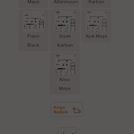
Maun
Alüminyum
Karbon
Piano
Siyah
Açık Meşe
Black
Karbon
Koyu
Meşe