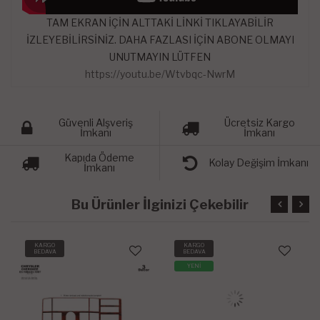
TAM EKRAN İÇİN ALTTAKİ LİNKİ TIKLAYABİLİR
İZLEYEBİLİRSİNİZ. DAHA FAZLASI İÇİN ABONE OLMAYI
UNUTMAYIN LÜTFEN
https://youtu.be/Wtvbqc-NwrM
Güvenli Alşveriş
Ücretsiz Kargo
İmkanı
İmkanı
Kapıda Ödeme
Kolay Değişim İmkanı
İmkanı
Bu Ürünler İlginizi Çekebilir
KARGO
KARGO
BEDAVA
BEDAVA
YENİ