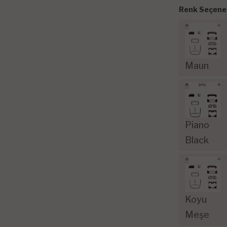
Renk Seçenek
Maun
Piano
Black
Koyu
Meşe