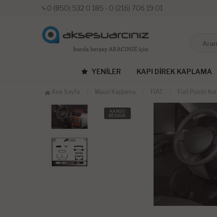
0 (850) 532 0 185 - 0 (216) 706 19 01
YENILER
KAPI DIREK KAPLAMA
Ana Sayfa
Maun Kaplama
FIAT
Fiat Punto Ko
KARGO
BEDAVA