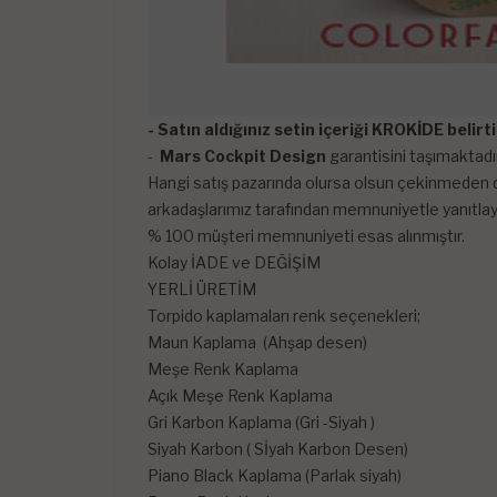
- Satın aldığınız setin içeriği KROKİDE belir
-
Mars Cockpit Design
garantisini taşımaktadır
Hangi satış pazarında olursa olsun çekinmeden di
arkadaşlarımız tarafından memnuniyetle yanıtlayı
% 100 müşteri memnuniyeti esas alınmıştır.
Kolay İADE ve DEĞİŞİM
YERLİ ÜRETİM
Torpido kaplamaları renk seçenekleri;
Maun Kaplama (Ahşap desen)
Meşe Renk Kaplama
Açık Meşe Renk Kaplama
Gri Karbon Kaplama (Gri -Siyah )
Siyah Karbon ( Sİyah Karbon Desen)
Piano Black Kaplama (Parlak siyah)