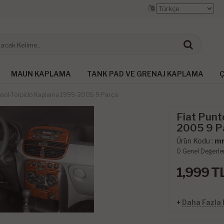
MAUN KAPLAMA
TANK PAD VE GRENAJ KAPLAMA
Ç
nsol-Torpido Kaplama 1999-2005 9 Parça
Fiat Punt
2005 9 P
Ürün Kodu :
mr
0
Genel Değerle
1,999
T
+
Daha Fazla 