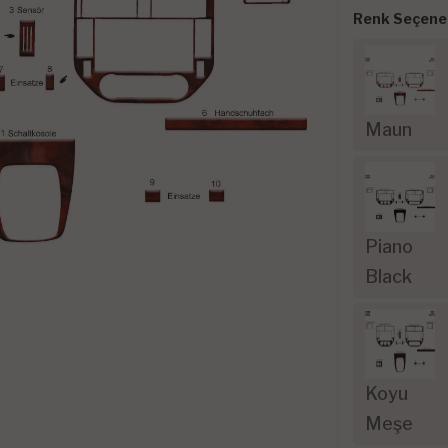
Renk Seçenek
Maun
Piano
Black
Koyu
Meşe