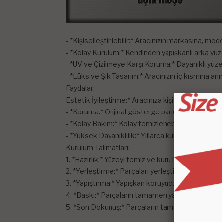
- *Kişiselleştirilebilir:* Aracınızın markasına, m
- *Kolay Kurulum:* Kendinden yapışkanlı arka yüz
- *UV ve Çizilmeye Karşı Koruma:* Dayanıklı yüze
- *Lüks ve Şık Tasarım:* Aracınızın iç kısmına an
Faydalar:
Estetik İyileştirme:* Aracınıza kişiselleştirilmiş v
- *Koruma:* Orijinal gösterge paneli yüzeyini kor
- *Kolay Bakım:* Kolay temizlenebilen yüzeyi s
- *Yüksek Dayanıklılık:* Yıllarca kullanımdan sonra
Kurulum Talimatları:
1. *Hazırlık:* Yüzeyi temiz ve kuru hale getirmek iç
2. *Yerleştirme:* Parçaları yerleştirin ve uyumları
3. *Yapıştırma:* Yapışkan koruyucu filmi çıkarın ve
4. *Baskı:* Parçaların tamamen yapışmasını sağla
5. *Son Dokunuş:* Parçaların tamamen oturması i