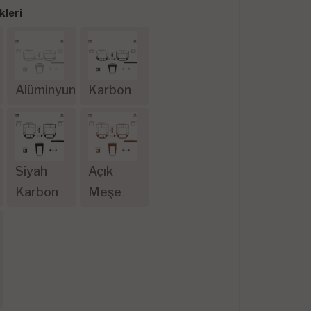
leri
Alüminyum
Karbon
Siyah
Açık
Karbon
Meşe