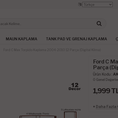
MAUN KAPLAMA
TANK PAD VE GRENAJ KAPLAMA
Ç
Ford C Max Torpido Kaplama 2004-2010 12 Parça (Digital Klima)
Ford C M
Parça (Dig
Ürün Kodu :
A
0
Genel Değerle
1,999
T
+
Daha Fazla