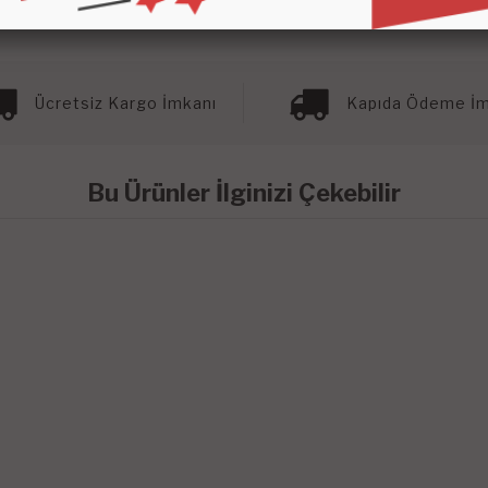
Ücretsiz Kargo İmkanı
Kapıda Ödeme İm
Bu Ürünler İlginizi Çekebilir