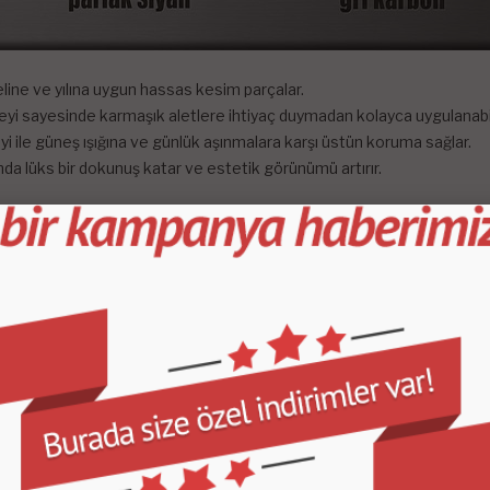
odeline ve yılına uygun hassas kesim parçalar.
eyi sayesinde karmaşık aletlere ihtiyaç duymadan kolayca uygulanabil
yi ile güneş ışığına ve günlük aşınmalara karşı üstün koruma sağlar.
ında lüks bir dokunuş katar ve estetik görünümü artırır.
e zarif bir görünüm kazandırır.
uyarak uzun ömürlü kullanım sağlar.
ayesinde bakım gerektirmez.
 bile şıklığını ve bütünlüğünü korur.
in bir temizleyici kullanın.
nı kontrol edin.
 parçaları dikkatlice değiştirin.
mak için birkaç dakika basınç uygulayın.
çin birkaç saat bekleyin.