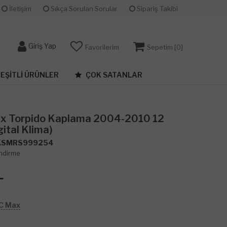
İletişim
Sıkça Sorulan Sorular
Sipariş Takibi
Giriş Yap
Favorilerim
Sepetim [
0
]
EŞITLI ÜRÜNLER
ÇOK SATANLAR
ax Torpido Kaplama 2004-2010 12
ital Klima)
KSMRS999254
ndirme
L
 C Max