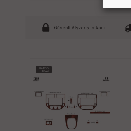
Güvenli Alşveriş İmkanı
KARGO
BEDAVA