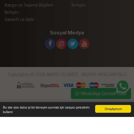
Kargo ve Taşıma Bilgileri
İletişim
İletişim
Garanti ve İade
Sosyal Medya
Copyrights © 2026 MARS TİCARET - MURAT ARSLANOĞLU
WhatsApp Destek Hattı
Bu site size daha iyi bir deneyim sunmak için tarayıcı çerezlerini
Onaylıyorum
kullanır.
Ana Sayfa
Üye Girişi
Sepetim
Sipariş Takibi
İletişim