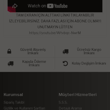
TAM EKRAN İÇİN ALTTAKİ LİNKİ TIKLAYABİLİR
İZLEYEBİLİRSİNİZ. DAHA FAZLASI İÇİN ABONE OLMAYI
UNUTMAYIN LÜTFEN
https://youtu.be/Wtvbqc-NwrM
Güvenli Alşveriş
Ücretsiz Kargo
İmkanı
İmkanı
Kapıda Ödeme
Kolay Değişim İmkanı
İmkanı
Kurumsal
Müşteri Hizmetleri
Sipariş Takibi
S.S.S.
Gizlilik ve Kullanım Şartları
Detaylı Arama