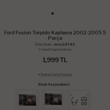
Ford Fusion Torpido Kaplama 2002-2005 5
Parça
Ürün Kodu :
mrsc14745
0
Genel Değerlendirme
1,999
TL
+
Daha Fazla Fusıon
Renk Seçenekleri