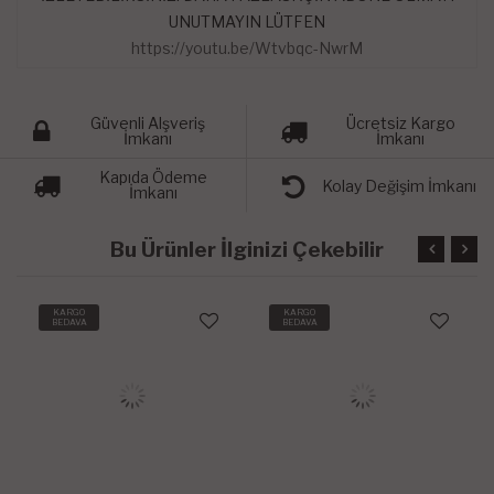
UNUTMAYIN LÜTFEN
https://youtu.be/Wtvbqc-NwrM
Güvenli Alşveriş
Ücretsiz Kargo
İmkanı
İmkanı
Kapıda Ödeme
Kolay Değişim İmkanı
İmkanı
Bu Ürünler İlginizi Çekebilir
KARGO
KARGO
BEDAVA
BEDAVA