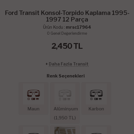
Ford Transit Konsol-Torpido Kaplama 1995-
1997 12 Parça
Ürün Kodu :
mrsc17964
0
Genel Değerlendirme
2,450
TL
+
Daha Fazla Transit
Renk Seçenekleri
Maun
Alüminyum
Karbon
(
1,950
TL)