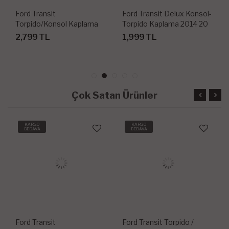
Ford Transit
Ford Transit Delux Konsol-
Torpido/Konsol Kaplama
Torpido Kaplama 2014 20
2020-2023 27 Parça
Parça
2,799 TL
1,999 TL
Çok Satan Ürünler
KARGO
KARGO
BEDAVA
BEDAVA
Ford Transit
Ford Transit Torpido /