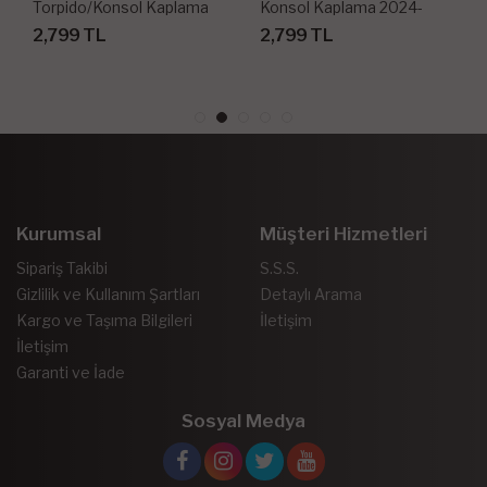
Torpido/Konsol Kaplama
Konsol Kaplama 2024-
2020-2023 27 Parça
2,799 TL
2,799 TL
Kurumsal
Müşteri Hizmetleri
Sipariş Takibi
S.S.S.
Gizlilik ve Kullanım Şartları
Detaylı Arama
Kargo ve Taşıma Bilgileri
İletişim
İletişim
Garanti ve İade
Sosyal Medya