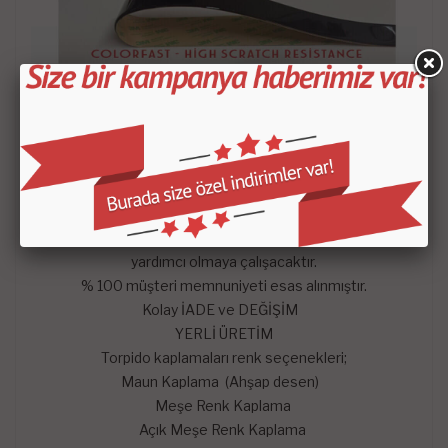
- Satın aldığınız setin içeriği KROKİDE belirtilen
parçalardan oluşmaktadır.
-
Mars Cockpit Design
garantisini taşımaktadır.
Hangi satış pazarında olursa olsun çekinmeden dilediğiniz
sorularını mağazaya soru sor kısmından sorularınızı
sorabilirsiniz. En kısa zaman da konusunda uzman
arkadaşlarımız tarafından memnuniyetle yanıtlayıp sizlere
yardımcı olmaya çalışacaktır.
% 100 müşteri memnuniyeti esas alınmıştır.
Kolay İADE ve DEĞİŞİM
YERLİ ÜRETİM
Torpido kaplamaları renk seçenekleri;
Maun Kaplama (Ahşap desen)
Meşe Renk Kaplama
Açık Meşe Renk Kaplama