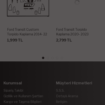
Ford Transit Custom
Ford Transit Torpido
Torpido Kaplama 2014- 22
Kaplama 2020- 2023
Parça
1,999 TL
2,799 TL
Kurumsal
Müşteri Hizmetleri
Sipariş Takibi
S.S.S.
Gizlilik ve Kullanım Şartları
Detaylı Arama
Kargo ve Taşıma Bilgileri
İletişim