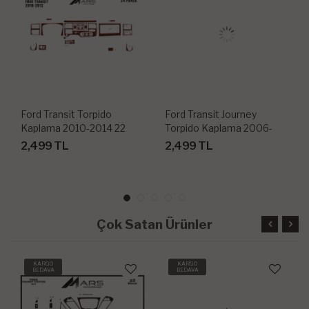
Ford Transit Torpido
Ford Transit Journey
Kaplama 2010-2014 22
Torpido Kaplama 2006-
Parça
2010 19 Parça
2,499 TL
2,499 TL
Çok Satan Ürünler
KARGO
KARGO
BEDAVA
BEDAVA