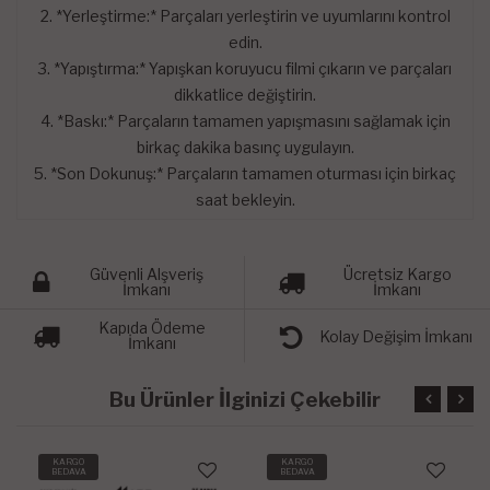
2. *Yerleştirme:* Parçaları yerleştirin ve uyumlarını kontrol
edin.
3. *Yapıştırma:* Yapışkan koruyucu filmi çıkarın ve parçaları
dikkatlice değiştirin.
4. *Baskı:* Parçaların tamamen yapışmasını sağlamak için
birkaç dakika basınç uygulayın.
5. *Son Dokunuş:* Parçaların tamamen oturması için birkaç
saat bekleyin.
Güvenli Alşveriş
Ücretsiz Kargo
İmkanı
İmkanı
Kapıda Ödeme
Kolay Değişim İmkanı
İmkanı
Bu Ürünler İlginizi Çekebilir
KARGO
KARGO
BEDAVA
BEDAVA