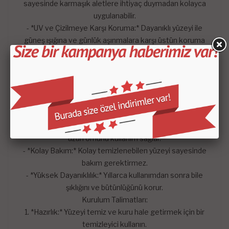
sayesinde karmaşık aletlere ihtiyaç duymadan kolayca
uygulanabilir.
- *UV ve Çizilmeye Karşı Koruma:* Dayanıklı yüzeyi ile
güneş ışığına ve günlük aşınmalara karşı üstün koruma
sağlar.
- *Lüks ve Şık Tasarım:* Aracınızın iç kısmına anında lüks bir
dokunuş katar ve estetik görünümü artırır.
Faydalar:
Estetik İyileştirme:* Aracınıza kişiselleştirilmiş ve zarif bir
görünüm kazandırır.
- *Koruma:* Orijinal gösterge paneli yüzeyini koruyarak
uzun ömürlü kullanım sağlar.
- *Kolay Bakım:* Kolay temizlenebilen yüzeyi sayesinde
bakım gerektirmez.
- *Yüksek Dayanıklılık:* Yıllarca kullanımdan sonra bile
şıklığını ve bütünlüğünü korur.
Kurulum Talimatları:
1. *Hazırlık:* Yüzeyi temiz ve kuru hale getirmek için bir
temizleyici kullanın.