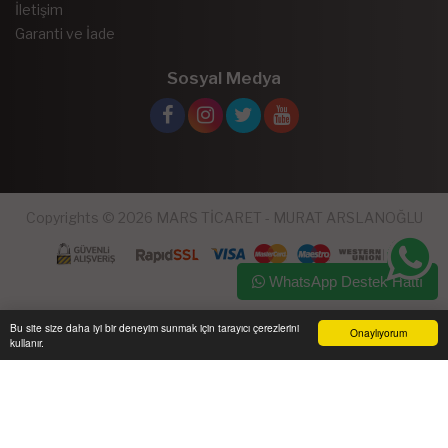
İletişim
Garanti ve İade
Sosyal Medya
Copyrights © 2026 MARS TİCARET - MURAT ARSLANOĞLU
WhatsApp Destek Hattı
Bu site size daha iyi bir deneyim sunmak için tarayıcı çerezlerini
Onaylıyorum
kullanır.
Ana Sayfa
Üye Girişi
Sepetim
Sipariş Takibi
İletişim