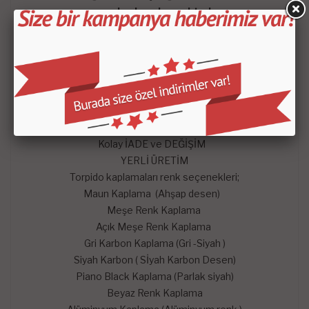
parçalardan oluşmaktadır.
-
Mars Cockpit Design
garantisini taşımaktadır.
Hangi satış pazarında olursa olsun çekinmeden dilediğiniz
sorularını mağazaya soru sor kısmından sorularınızı
sorabilirsiniz. En kısa zaman da konusunda uzman
arkadaşlarımız tarafından memnuniyetle yanıtlayıp sizlere
yardımcı olmaya çalışacaktır.
% 100 müşteri memnuniyeti esas alınmıştır.
Kolay İADE ve DEĞİŞİM
YERLİ ÜRETİM
Torpido kaplamaları renk seçenekleri;
Maun Kaplama (Ahşap desen)
Meşe Renk Kaplama
Açık Meşe Renk Kaplama
Gri Karbon Kaplama (Gri -Siyah )
Siyah Karbon ( Sİyah Karbon Desen)
Piano Black Kaplama (Parlak siyah)
Beyaz Renk Kaplama