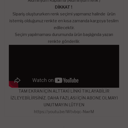
Alüminyum Kaplama (Alüminyum renk )
DİKKAT !
Sipariş oluştururken renk seçimi yapmanız halinde ürün
istemiş olduğunuz renkte en kısa zamanda kargoya teslim
edilecektir.
Seçim yapılmaması durumunda ürün başlığında yazan
renkte gönderilir.
TAM EKRAN İÇİN ALTTAKİ LİNKİ TIKLAYABİLİR
İZLEYEBİLİRSİNİZ. DAHA FAZLASI İÇİN ABONE OLMAYI
UNUTMAYIN LÜTFEN
https://youtu.be/Wtvbqc-NwrM