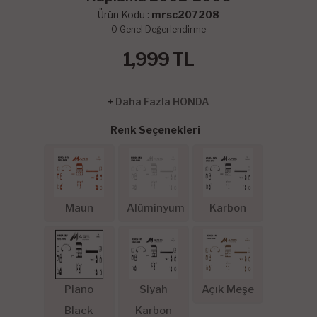
Ürün Kodu :
mrsc207208
0
Genel Değerlendirme
1,999
TL
+
Daha Fazla HONDA
Renk Seçenekleri
Maun
Alüminyum
Karbon
Piano
Siyah
Açık Meşe
Black
Karbon