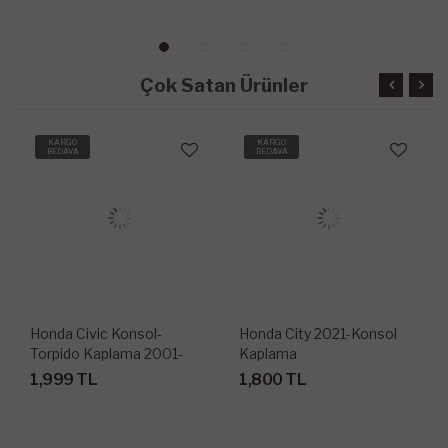
Çok Satan Ürünler
KARGO
KARGO
BEDAVA
BEDAVA
Honda City 2021-Konsol
Honda Accord Konsol-
Kaplama
Torpido Kaplama 2003 13
Parça
1,800 TL
1,999 TL