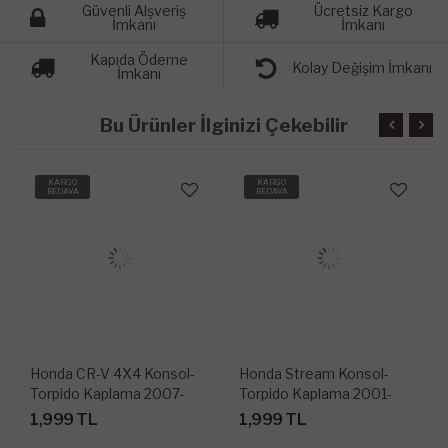
Güvenli Alşveriş
Ücretsiz Kargo
İmkanı
İmkanı
Kapıda Ödeme
Kolay Değişim İmkanı
İmkanı
Bu Ürünler İlginizi Çekebilir
KARGO
KARGO
BEDAVA
BEDAVA
Honda Stream Konsol-
Honda Jazz Konsol-Torpido
Torpido Kaplama 2001-
Kaplama 2004-2007 14
2005 4 Parça
Parça
1,999 TL
1,999 TL