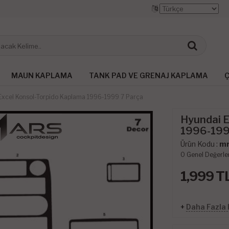
MAUN KAPLAMA
TANK PAD VE GRENAJ KAPLAMA
Ç
Excel Konsol-Torpido Kaplama 1996-1999 7 Parça
Hyundai E
1996-199
Ürün Kodu :
mr
0
Genel Değerle
1,999
T
+
Daha Fazla