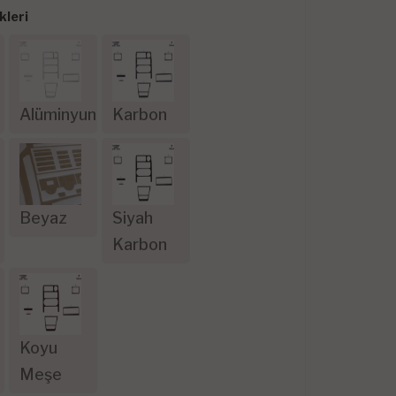
leri
Alüminyum
Karbon
Beyaz
Siyah
Karbon
Koyu
Meşe