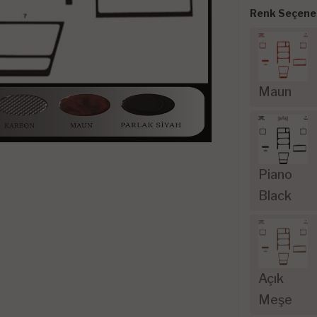
Renk Seçenek
Maun
Piano
Black
Açık
Meşe