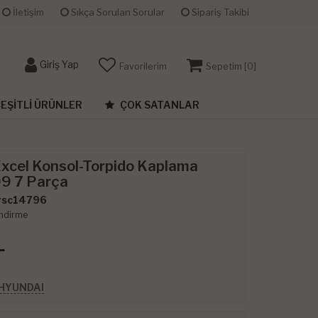
İletişim
Sıkça Sorulan Sorular
Sipariş Takibi
Giriş Yap
Favorilerim
Sepetim [
0
]
EŞITLI ÜRÜNLER
ÇOK SATANLAR
xcel Konsol-Torpido Kaplama
9 7 Parça
sc14796
ndirme
L
 HYUNDAI