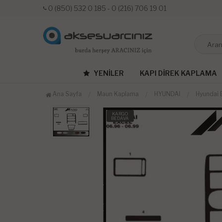
0 (850) 532 0 185 - 0 (216) 706 19 01
YENILER
KAPI DIREK KAPLAMA
Ana Sayfa
Maun Kaplama
HYUNDAI
Hyundai 
KARGO
BEDAVA