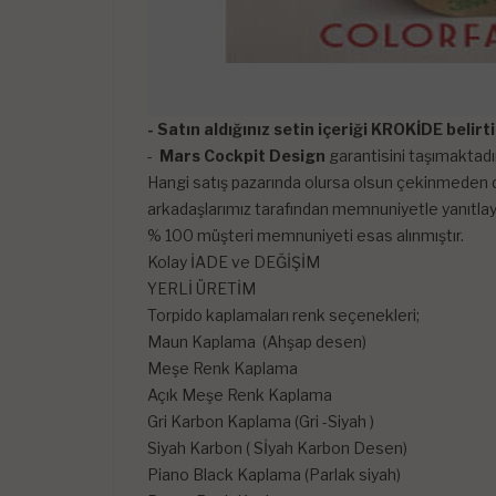
- Satın aldığınız setin içeriği KROKİDE belir
-
Mars Cockpit Design
garantisini taşımaktadır
Hangi satış pazarında olursa olsun çekinmeden di
arkadaşlarımız tarafından memnuniyetle yanıtlayı
% 100 müşteri memnuniyeti esas alınmıştır.
Kolay İADE ve DEĞİŞİM
YERLİ ÜRETİM
Torpido kaplamaları renk seçenekleri;
Maun Kaplama (Ahşap desen)
Meşe Renk Kaplama
Açık Meşe Renk Kaplama
Gri Karbon Kaplama (Gri -Siyah )
Siyah Karbon ( Sİyah Karbon Desen)
Piano Black Kaplama (Parlak siyah)