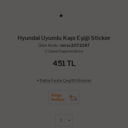
Hyundai Uyumlu Kapı Eşiği Sticker
Ürün Kodu :
mrsc2072187
0
Genel Değerlendirme
451
TL
+
Daha Fazla Çeşitli Ürünler