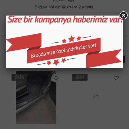
sticker değil )
Sağ ve sol olmak üzere 2 adettir.
Güvenli Alşveriş
Ücretsiz Kargo
İmkanı
İmkanı
Kapıda Ödeme
Kolay Değişim İmkanı
İmkanı
Bu Ürünler İlginizi Çekebilir
KARGO
KARGO
BEDAVA
BEDAVA