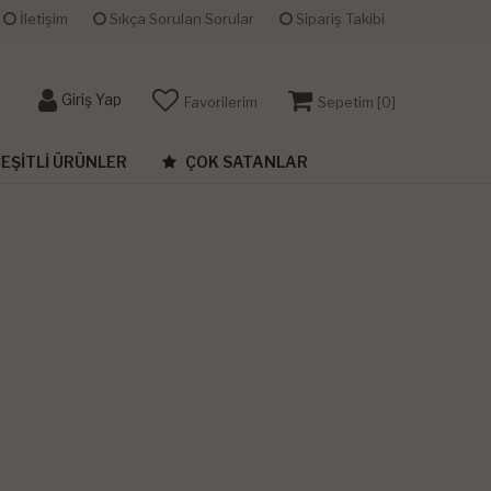
İletişim
Sıkça Sorulan Sorular
Sipariş Takibi
Giriş Yap
Favorilerim
Sepetim [
0
]
EŞITLI ÜRÜNLER
ÇOK SATANLAR