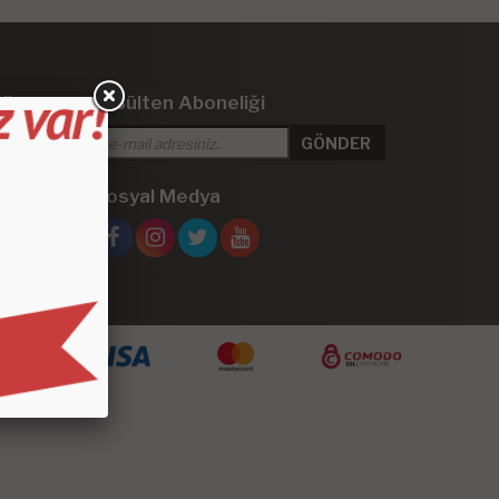
iler
E-Bülten Aboneliği
 Kaplama
Sosyal Medya