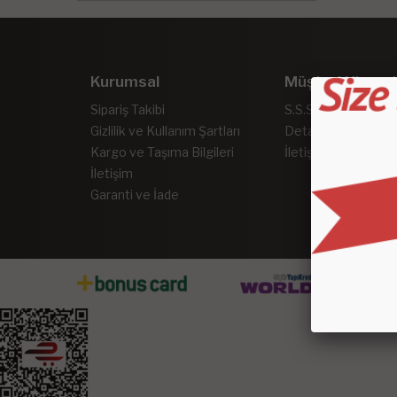
Kurumsal
Müşteri Hizmet
Sipariş Takibi
S.S.S.
Gizlilik ve Kullanım Şartları
Detaylı Arama
Kargo ve Taşıma Bilgileri
İletişim
İletişim
Garanti ve İade