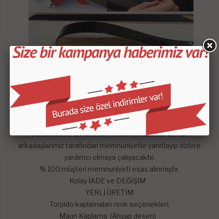
- Satın aldığınız setin içeriği KROKİDE belirtilen
parçalardan oluşmaktadır.
-
Mars Cockpit Design
garantisini taşımaktadır.
Hangi satış pazarında olursa olsun çekinmeden dilediğiniz
sorularını mağazaya soru sor kısmından sorularınızı
sorabilirsiniz. En kısa zaman da konusunda uzman
arkadaşlarımız tarafından memnuniyetle yanıtlayıp sizlere
yardımcı olmaya çalışacaktır.
% 100 müşteri memnuniyeti esas alınmıştır.
Kolay İADE ve DEĞİŞİM
YERLİ ÜRETİM
Torpido kaplamaları renk seçenekleri;
Maun Kaplama (Ahşap desen)