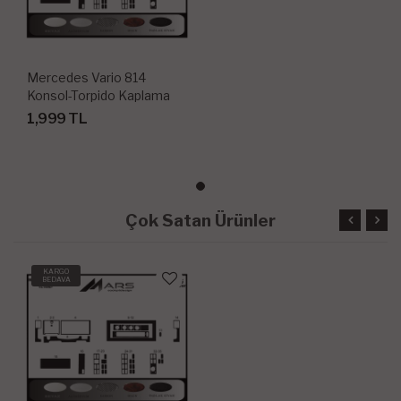
Mercedes Vario 814
Konsol-Torpido Kaplama
1996 35 Parça
1,999 TL
Çok Satan Ürünler
KARGO
BEDAVA