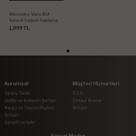
Mercedes Vario 814
Konsol-Torpido Kaplama
1996 35 Parça
1,999 TL
Kurumsal
Müşteri Hizmetleri
Sipariş Takibi
S.S.S.
Gizlilik ve Kullanım Şartları
Detaylı Arama
Kargo ve Taşıma Bilgileri
İletişim
İletişim
Garanti ve İade
Sosyal Medya