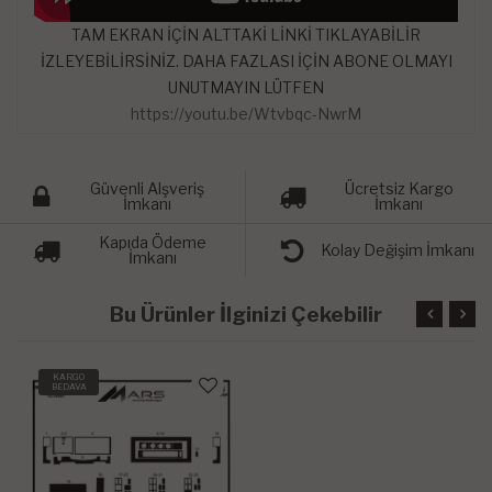
TAM EKRAN İÇİN ALTTAKİ LİNKİ TIKLAYABİLİR
İZLEYEBİLİRSİNİZ. DAHA FAZLASI İÇİN ABONE OLMAYI
UNUTMAYIN LÜTFEN
https://youtu.be/Wtvbqc-NwrM
Güvenli Alşveriş
Ücretsiz Kargo
İmkanı
İmkanı
Kapıda Ödeme
Kolay Değişim İmkanı
İmkanı
Bu Ürünler İlginizi Çekebilir
KARGO
BEDAVA