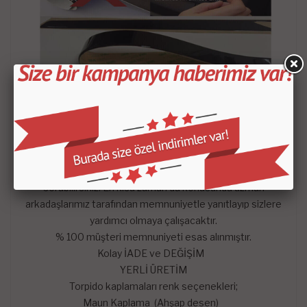
- Satın aldığınız setin içeriği KROKİDE belirtilen
parçalardan oluşmaktadır.
-
Mars Cockpit Design
garantisini taşımaktadır.
Hangi satış pazarında olursa olsun çekinmeden dilediğiniz
sorularını mağazaya soru sor kısmından sorularınızı
sorabilirsiniz. En kısa zaman da konusunda uzman
arkadaşlarımız tarafından memnuniyetle yanıtlayıp sizlere
yardımcı olmaya çalışacaktır.
% 100 müşteri memnuniyeti esas alınmıştır.
Kolay İADE ve DEĞİŞİM
YERLİ ÜRETİM
Torpido kaplamaları renk seçenekleri;
Maun Kaplama (Ahşap desen)