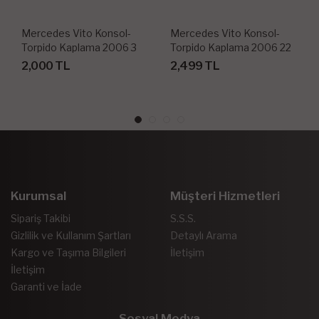
Mercedes Vito Konsol-
Mercedes Vito Konsol-
Torpido Kaplama 2006 3
Torpido Kaplama 2006 22
Parça
Parça
2,000 TL
2,499 TL
Kurumsal
Müşteri Hizmetleri
Sipariş Takibi
S.S.S.
Gizlilik ve Kullanım Şartları
Detaylı Arama
Kargo ve Taşıma Bilgileri
İletişim
İletişim
Garanti ve İade
Sosyal Medya