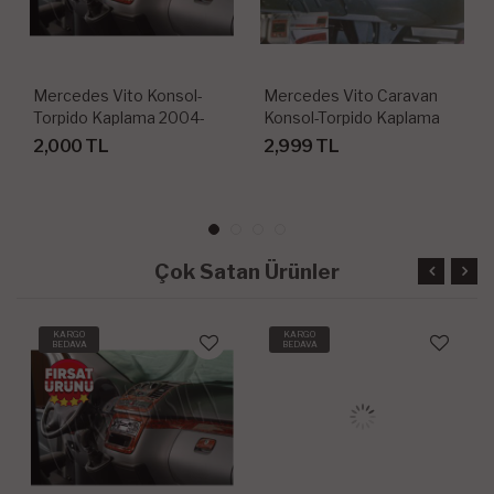
Mercedes Vito Konsol-
Mercedes Vito Caravan
Torpido Kaplama 2004-
Konsol-Torpido Kaplama
2006 3 Parça
1996-1999 40 Parça
2,000 TL
2,999 TL
Çok Satan Ürünler
KARGO
KARGO
BEDAVA
BEDAVA