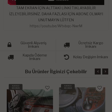
TAM EKRAN İÇİN ALTTAKİ LİNKİ TIKLAYABİLİR
İZLEYEBİLİRSİNİZ. DAHA FAZLASI İÇİN ABONE OLMAYI
UNUTMAYIN LÜTFEN
https://youtu.be/Wtvbqc-NwrM
Güvenli Alşveriş
Ücretsiz Kargo
İmkanı
İmkanı
Kapıda Ödeme
Kolay Değişim İmkanı
İmkanı
Bu Ürünler İlginizi Çekebilir
KARGO
KARGO
BEDAVA
BEDAVA