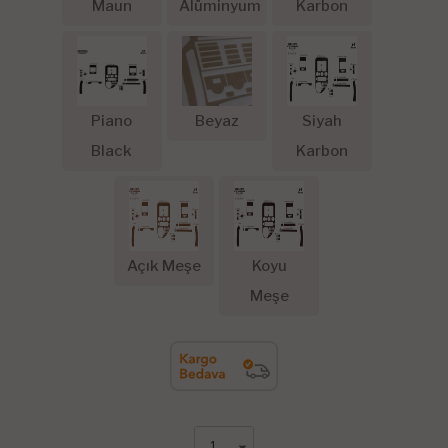
Maun
Alüminyum
Karbon
Piano
Beyaz
Siyah
Black
Karbon
Açık Meşe
Koyu
Meşe