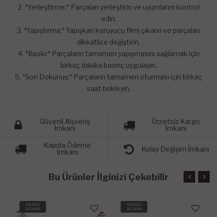
2. *Yerleştirme:* Parçaları yerleştirin ve uyumlarını kontrol
edin.
3. *Yapıştırma:* Yapışkan koruyucu filmi çıkarın ve parçaları
dikkatlice değiştirin.
4. *Baskı:* Parçaların tamamen yapışmasını sağlamak için
birkaç dakika basınç uygulayın.
5. *Son Dokunuş:* Parçaların tamamen oturması için birkaç
saat bekleyin.
Güvenli Alşveriş
Ücretsiz Kargo
İmkanı
İmkanı
Kapıda Ödeme
Kolay Değişim İmkanı
İmkanı
Bu Ürünler İlginizi Çekebilir
KARGO
KARGO
BEDAVA
BEDAVA