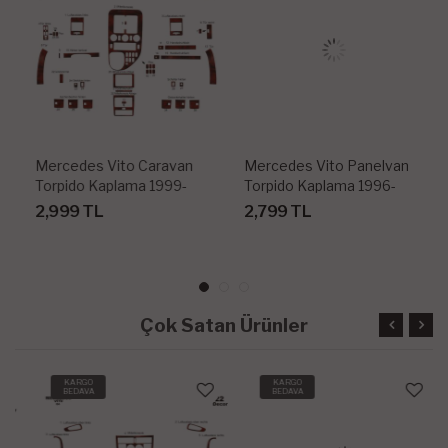
Mercedes Vito Caravan
Mercedes Vito Panelvan
Torpido Kaplama 1999-
Torpido Kaplama 1996-
2004 39 Parça
1999 23 Parça
2,999 TL
2,799 TL
Çok Satan Ürünler
KARGO
KARGO
BEDAVA
BEDAVA