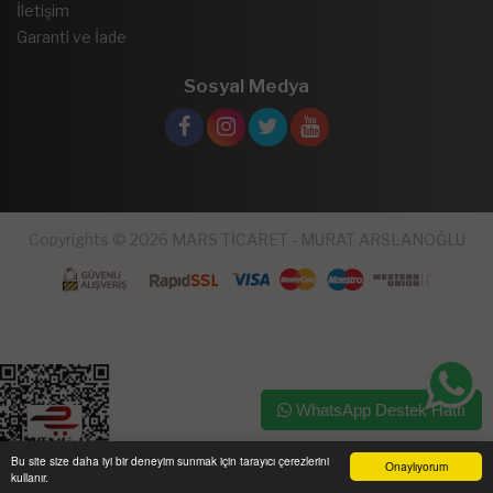
İletişim
Garanti ve İade
Sosyal Medya
Copyrights © 2026 MARS TİCARET - MURAT ARSLANOĞLU
WhatsApp Destek Hattı
Bu site size daha iyi bir deneyim sunmak için tarayıcı çerezlerini
Onaylıyorum
kullanır.
Ana Sayfa
Üye Girişi
Sepetim
Sipariş Takibi
İletişim