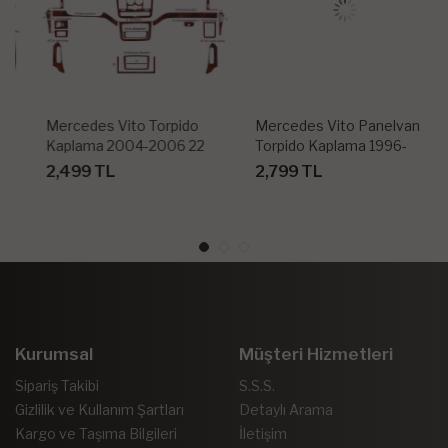
Mercedes Vito Torpido
Mercedes Vito Panelvan
Kaplama 2004-2006 22
Torpido Kaplama 1996-
Parça
1999 23 Parça
2,499 TL
2,799 TL
Kurumsal
Müşteri Hizmetleri
Sipariş Takibi
S.S.S.
Gizlilik ve Kullanım Şartları
Detaylı Arama
Kargo ve Taşıma Bilgileri
İletişim