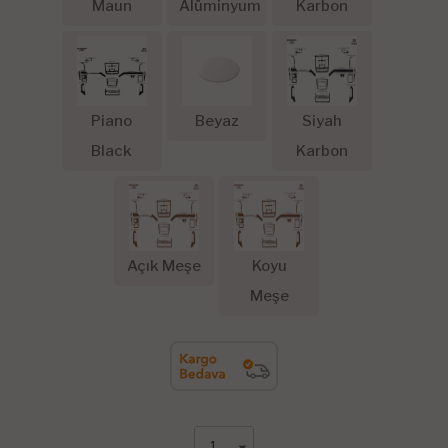
Maun
Alüminyum
Karbon
Piano
Beyaz
Siyah
Black
Karbon
Açık Meşe
Koyu
Meşe