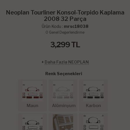
Neoplan Tourliner Konsol-Torpido Kaplama
2008 32 Parça
Ürün Kodu :
mrsc18038
0
Genel Değerlendirme
3,299
TL
+
Daha Fazla NEOPLAN
Renk Seçenekleri
Maun
Alüminyum
Karbon