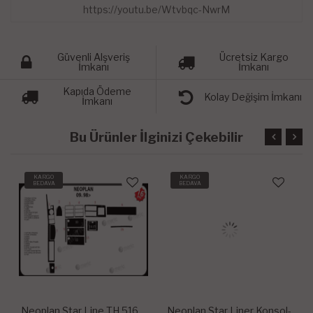
https://youtu.be/Wtvbqc-NwrM
Güvenli Alşveriş
Ücretsiz Kargo
İmkanı
İmkanı
Kapıda Ödeme
Kolay Değişim İmkanı
İmkanı
Bu Ürünler İlginizi Çekebilir
KARGO
KARGO
BEDAVA
BEDAVA
Neoplan Star Line TH 516
Neoplan Star Liner Konsol-