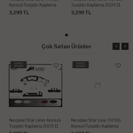
Konsol-Torpido Kaplama
Torpido Kaplama 2009 11
1998 16 Parça
Parça
3,299 TL
3,299 TL
Çok Satan Ürünler
KARGO
KARGO
BEDAVA
BEDAVA
Neoplan Star Liner Konsol-
Neoplan Star Line TH 516
Torpido Kaplama 2009 11
Konsol-Torpido Kaplama
Parça
1998 16 Parça