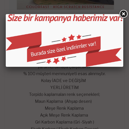
- Satın aldığınız setin içeriği KROKİDE belirtilen
parçalardan oluşmaktadır.
-
Mars Cockpit Design
garantisini taşımaktadır.
Hangi satış pazarında olursa olsun çekinmeden dilediğiniz
sorularını mağazaya soru sor kısmından sorularınızı
sorabilirsiniz. En kısa zaman da konusunda uzman
arkadaşlarımız tarafından memnuniyetle yanıtlayıp sizlere
yardımcı olmaya çalışacaktır.
% 100 müşteri memnuniyeti esas alınmıştır.
Kolay İADE ve DEĞİŞİM
YERLİ ÜRETİM
Torpido kaplamaları renk seçenekleri;
Maun Kaplama (Ahşap desen)
Meşe Renk Kaplama
Açık Meşe Renk Kaplama
Gri Karbon Kaplama (Gri -Siyah )
Siyah Karbon ( Sİyah Karbon Desen)