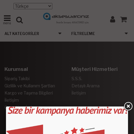
menü
ALT KATEGORILER
FILTRELEME
Kurumsal
Müşteri Hizmetleri
Sipariş Takibi
S.S.S.
Gizlilik ve Kullanım Şartları
Detaylı Arama
Kargo ve Taşıma Bilgileri
İletişim
İletişim
Garanti ve İade
Sosyal Medya