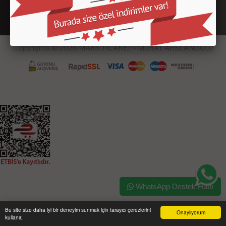
Copyrights © 2026 MARS TİCARET - MURAT ARSLANOĞLU
WhatsApp Destek Hattı
Bu site size daha iyi bir deneyim sunmak için tarayıcı çerezlerini
Onaylıyorum
kullanır.
Ana Sayfa
Üye Girişi
Sepetim
Sipariş Takibi
İletişim