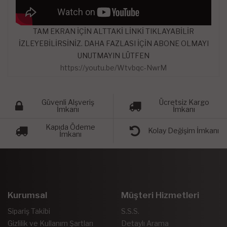
TAM EKRAN İÇİN ALTTAKİ LİNKİ TIKLAYABİLİR
İZLEYEBİLİRSİNİZ. DAHA FAZLASI İÇİN ABONE OLMAYI
UNUTMAYIN LÜTFEN
https://youtu.be/Wtvbqc-NwrM
Güvenli Alşveriş
Ücretsiz Kargo
İmkanı
İmkanı
Kapıda Ödeme
Kolay Değişim İmkanı
İmkanı
Kurumsal
Müşteri Hizmetleri
Sipariş Takibi
S.S.S.
Gizlilik ve Kullanım Şartları
Detaylı Arama