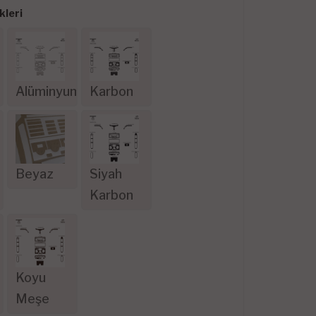
leri
Alüminyum
Karbon
Beyaz
Siyah
Karbon
Koyu
Meşe