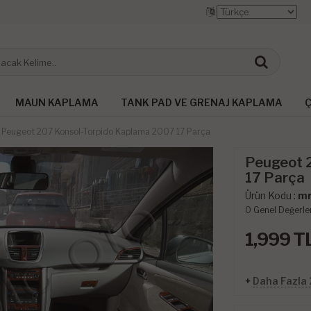
MAUN KAPLAMA
TANK PAD VE GRENAJ KAPLAMA
Ç
Peugeot 207 Konsol-Torpido Kaplama 2007 17 Parça
Peugeot 
17 Parça
Ürün Kodu :
mr
0
Genel Değerle
1,999
T
+
Daha Fazla