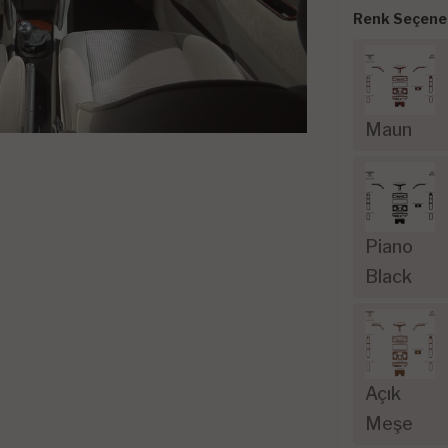
Renk Seçenek
Maun
Piano
Black
Açık
Meşe