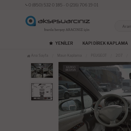
0 (850) 532 0 185 - 0 (216) 706 19 01
YENILER
KAPI DIREK KAPLAMA
Ana Sayfa
Maun Kaplama
PEUGEOT
207
KARGO
BEDAVA