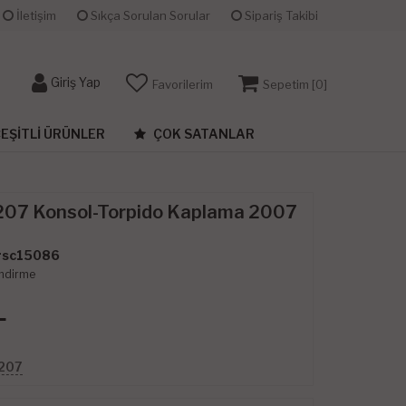
İletişim
Sıkça Sorulan Sorular
Sipariş Takibi
Giriş Yap
Favorilerim
Sepetim [
0
]
EŞITLI ÜRÜNLER
ÇOK SATANLAR
207 Konsol-Torpido Kaplama 2007
sc15086
ndirme
L
 207