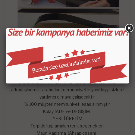
- Satın aldığınız setin içeriği KROKİDE belirtilen
parçalardan oluşmaktadır.
-
Mars Cockpit Design
garantisini taşımaktadır.
Hangi satış pazarında olursa olsun çekinmeden dilediğiniz
sorularını mağazaya soru sor kısmından sorularınızı
sorabilirsiniz. En kısa zaman da konusunda uzman
arkadaşlarımız tarafından memnuniyetle yanıtlayıp sizlere
yardımcı olmaya çalışacaktır.
% 100 müşteri memnuniyeti esas alınmıştır.
Kolay İADE ve DEĞİŞİM
YERLİ ÜRETİM
Torpido kaplamaları renk seçenekleri;
Maun Kaplama (Ahşap desen)