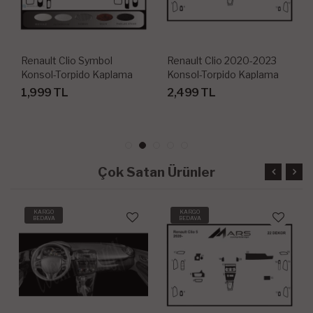
Renault Clio 2020-2023
Renault Clio Symbol Piano
Konsol-Torpido Kaplama
Black Kaplama 2012 23
Parça
2,499 TL
1,999 TL
Çok Satan Ürünler
KARGO
KARGO
BEDAVA
BEDAVA