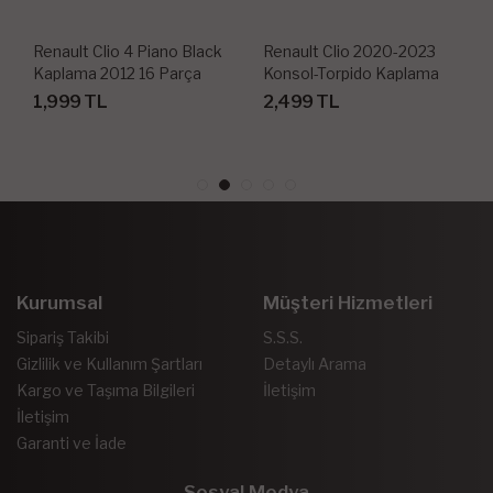
Renault Clio 2020-2023
Renault Clio Symbol
Konsol-Torpido Kaplama
Konsol-Torpido Kaplama
2004-2008 15 Parça
2,499 TL
1,999 TL
Kurumsal
Müşteri Hizmetleri
Sipariş Takibi
S.S.S.
Gizlilik ve Kullanım Şartları
Detaylı Arama
Kargo ve Taşıma Bilgileri
İletişim
İletişim
Garanti ve İade
Sosyal Medya