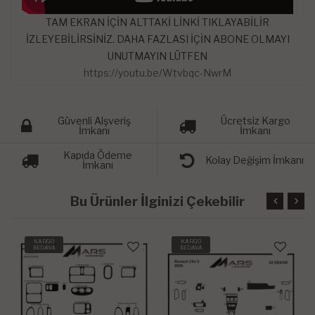
TAM EKRAN İÇİN ALTTAKİ LİNKİ TIKLAYABİLİR
İZLEYEBİLİRSİNİZ. DAHA FAZLASI İÇİN ABONE OLMAYI
UNUTMAYIN LÜTFEN
https://youtu.be/Wtvbqc-NwrM
Güvenli Alşveriş
Ücretsiz Kargo
İmkanı
İmkanı
Kapıda Ödeme
Kolay Değişim İmkanı
İmkanı
Bu Ürünler İlginizi Çekebilir
KARGO
KARGO
BEDAVA
BEDAVA