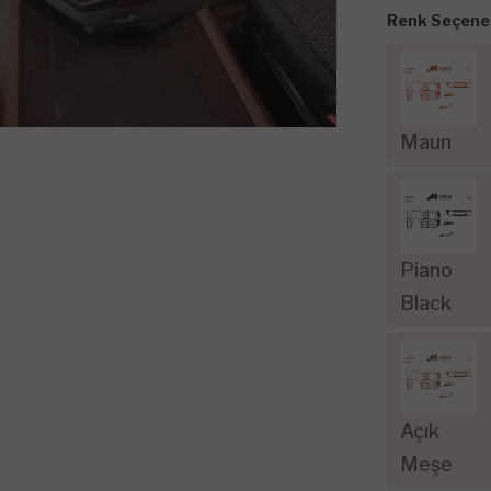
Renk Seçenek
Maun
Piano
Black
Açık
Meşe