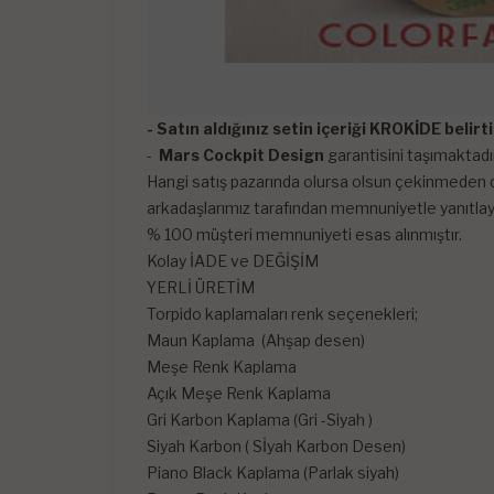
- Satın aldığınız setin içeriği KROKİDE belir
-
Mars Cockpit Design
garantisini taşımaktadır
Hangi satış pazarında olursa olsun çekinmeden di
arkadaşlarımız tarafından memnuniyetle yanıtlayı
% 100 müşteri memnuniyeti esas alınmıştır.
Kolay İADE ve DEĞİŞİM
YERLİ ÜRETİM
Torpido kaplamaları renk seçenekleri;
Maun Kaplama (Ahşap desen)
Meşe Renk Kaplama
Açık Meşe Renk Kaplama
Gri Karbon Kaplama (Gri -Siyah )
Siyah Karbon ( Sİyah Karbon Desen)
Piano Black Kaplama (Parlak siyah)