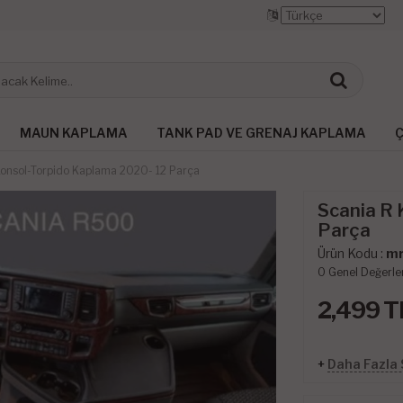
MAUN KAPLAMA
TANK PAD VE GRENAJ KAPLAMA
Ç
Konsol-Torpido Kaplama 2020- 12 Parça
Scania R 
Parça
Ürün Kodu :
mr
0
Genel Değerle
2,499
T
+
Daha Fazla