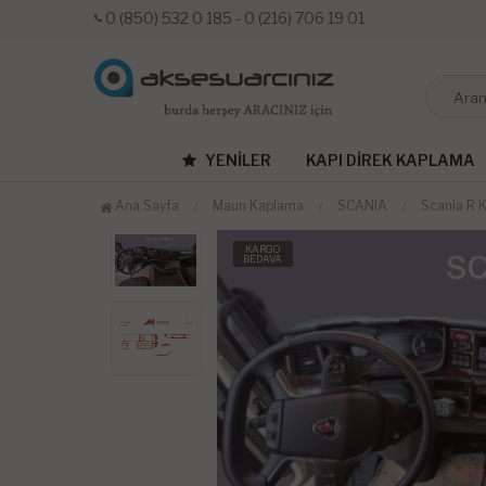
0 (850) 532 0 185 - 0 (216) 706 19 01
YENILER
KAPI DIREK KAPLAMA
Ana Sayfa
Maun Kaplama
SCANIA
Scania R 
KARGO
BEDAVA