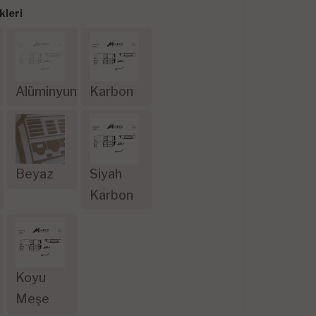
leri
Alüminyum
Karbon
Beyaz
Siyah
Karbon
Koyu
Meşe