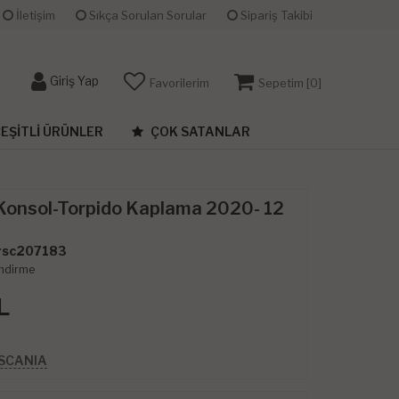
İletişim
Sıkça Sorulan Sorular
Sipariş Takibi
Giriş Yap
Favorilerim
Sepetim [
0
]
EŞITLI ÜRÜNLER
ÇOK SATANLAR
Konsol-Torpido Kaplama 2020- 12
sc207183
ndirme
L
 SCANIA