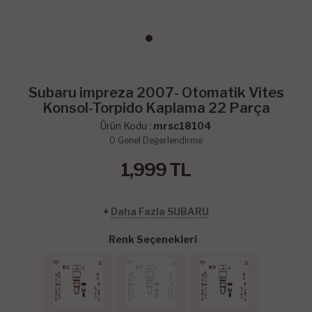
Subaru impreza 2007- Otomatik Vites
Konsol-Torpido Kaplama 22 Parça
Ürün Kodu :
mrsc18104
0
Genel Değerlendirme
1,999
TL
+
Daha Fazla SUBARU
Renk Seçenekleri