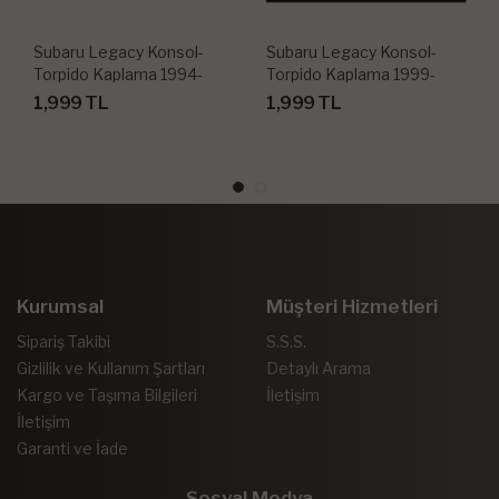
Subaru Legacy Konsol-
Subaru Legacy Konsol-
Torpido Kaplama 1994-
Torpido Kaplama 1999-
1999 12 Parça
2004 10 Parça
1,999 TL
1,999 TL
Kurumsal
Müşteri Hizmetleri
Sipariş Takibi
S.S.S.
Gizlilik ve Kullanım Şartları
Detaylı Arama
Kargo ve Taşıma Bilgileri
İletişim
İletişim
Garanti ve İade
Sosyal Medya