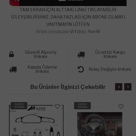
TAM EKRAN İÇİN ALTTAKİ LİNKİ TIKLAYABİLİR
İZLEYEBİLİRSİNİZ. DAHA FAZLASI İÇİN ABONE OLMAYI
UNUTMAYIN LÜTFEN
https://youtu.be/Wtvbqc-NwrM
Güvenli Alşveriş
Ücretsiz Kargo
İmkanı
İmkanı
Kapıda Ödeme
Kolay Değişim İmkanı
İmkanı
Bu Ürünler İlginizi Çekebilir
KARGO
KARGO
BEDAVA
BEDAVA