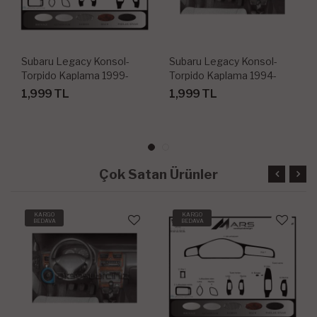
Subaru Legacy Konsol-
Subaru Legacy Konsol-
Torpido Kaplama 1999-
Torpido Kaplama 1994-
2004 10 Parça
1999 12 Parça
1,999 TL
1,999 TL
Çok Satan Ürünler
KARGO
KARGO
BEDAVA
BEDAVA