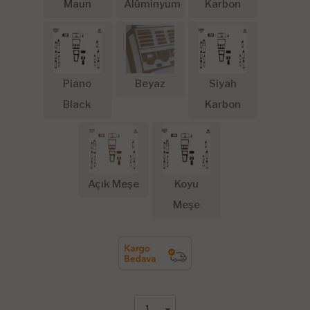
Maun
Alüminyum
Karbon
Piano
Beyaz
Siyah
Black
Karbon
Açık Meşe
Koyu
Meşe