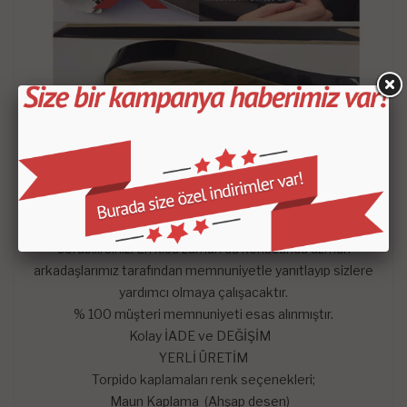
- Satın aldığınız setin içeriği KROKİDE belirtilen
parçalardan oluşmaktadır.
-
Mars Cockpit Design
garantisini taşımaktadır.
Hangi satış pazarında olursa olsun çekinmeden dilediğiniz
sorularını mağazaya soru sor kısmından sorularınızı
sorabilirsiniz. En kısa zaman da konusunda uzman
arkadaşlarımız tarafından memnuniyetle yanıtlayıp sizlere
yardımcı olmaya çalışacaktır.
% 100 müşteri memnuniyeti esas alınmıştır.
Kolay İADE ve DEĞİŞİM
YERLİ ÜRETİM
Torpido kaplamaları renk seçenekleri;
Maun Kaplama (Ahşap desen)