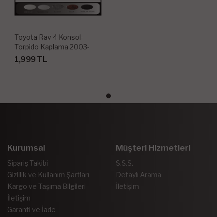
Toyota Rav 4 Konsol-
Torpido Kaplama 2003-
2004 4 Parça
1,999 TL
Kurumsal
Müşteri Hizmetleri
Sipariş Takibi
S.S.S.
Gizlilik ve Kullanım Şartları
Detaylı Arama
Kargo ve Taşıma Bilgileri
İletişim
İletişim
Garanti ve İade