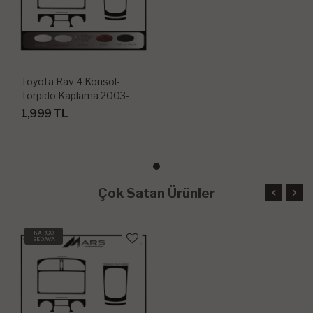
Toyota Rav 4 Konsol-
Torpido Kaplama 2003-
2004 4 Parça
1,999 TL
Çok Satan Ürünler
KARGO
BEDAVA