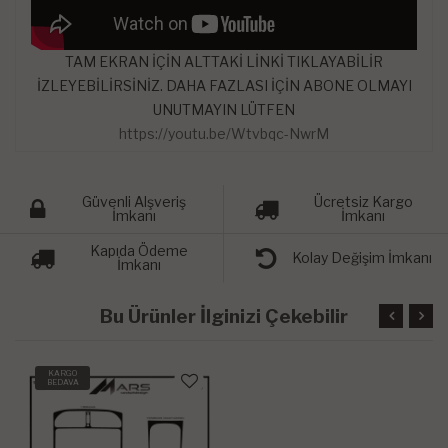
TAM EKRAN İÇİN ALTTAKİ LİNKİ TIKLAYABİLİR
İZLEYEBİLİRSİNİZ. DAHA FAZLASI İÇİN ABONE OLMAYI
UNUTMAYIN LÜTFEN
https://youtu.be/Wtvbqc-NwrM
Güvenli Alşveriş
Ücretsiz Kargo
İmkanı
İmkanı
Kapıda Ödeme
Kolay Değişim İmkanı
İmkanı
Bu Ürünler İlginizi Çekebilir
KARGO
BEDAVA