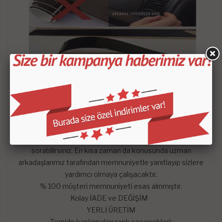
- Satın aldığınız setin içeriği KROKİDE belirtilen
parçalardan oluşmaktadır.
-
Mars Cockpit Design
garantisini taşımaktadır.
Hangi satış pazarında olursa olsun çekinmeden dilediğiniz
sorularını mağazaya soru sor kısmından sorularınızı
sorabilirsiniz. En kısa zaman da konusunda uzman
arkadaşlarımız tarafından memnuniyetle yanıtlayıp sizlere
yardımcı olmaya çalışacaktır.
% 100 müşteri memnuniyeti esas alınmıştır.
Kolay İADE ve DEĞİŞİM
YERLİ ÜRETİM
Torpido kaplamaları renk seçenekleri;