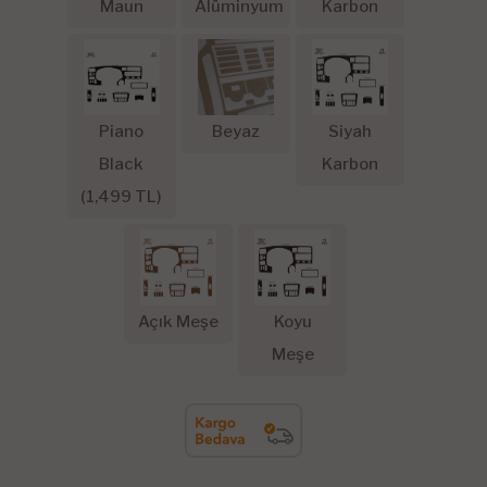
Maun
Alüminyum
Karbon
Piano
Beyaz
Siyah
Black
Karbon
(
1,499
TL)
Açık Meşe
Koyu
Meşe