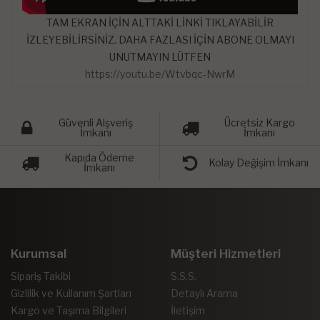
TAM EKRAN İÇİN ALTTAKİ LİNKİ TIKLAYABİLİR
İZLEYEBİLİRSİNİZ. DAHA FAZLASI İÇİN ABONE OLMAYI
UNUTMAYIN LÜTFEN
https://youtu.be/Wtvbqc-NwrM
Güvenli Alşveriş
Ücretsiz Kargo
İmkanı
İmkanı
Kapıda Ödeme
Kolay Değişim İmkanı
İmkanı
Kurumsal
Müşteri Hizmetleri
Sipariş Takibi
S.S.S.
Gizlilik ve Kullanım Şartları
Detaylı Arama
Kargo ve Taşıma Bilgileri
İletişim