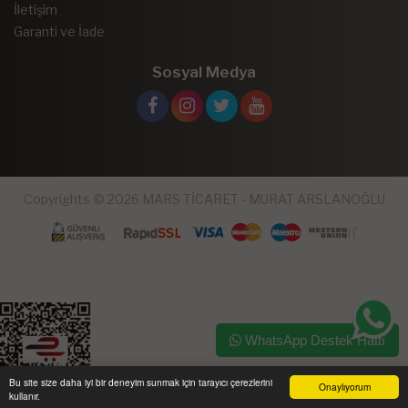
İletişim
Garanti ve İade
Sosyal Medya
Copyrights © 2026 MARS TİCARET - MURAT ARSLANOĞLU
WhatsApp Destek Hattı
Bu site size daha iyi bir deneyim sunmak için tarayıcı çerezlerini
Onaylıyorum
kullanır.
Ana Sayfa
Üye Girişi
Sepetim
Sipariş Takibi
İletişim