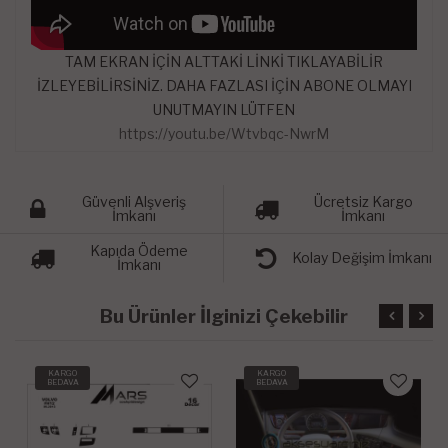
TAM EKRAN İÇİN ALTTAKİ LİNKİ TIKLAYABİLİR
İZLEYEBİLİRSİNİZ. DAHA FAZLASI İÇİN ABONE OLMAYI
UNUTMAYIN LÜTFEN
https://youtu.be/Wtvbqc-NwrM
Güvenli Alşveriş
Ücretsiz Kargo
İmkanı
İmkanı
Kapıda Ödeme
Kolay Değişim İmkanı
İmkanı
Bu Ürünler İlginizi Çekebilir
KARGO
KARGO
BEDAVA
BEDAVA