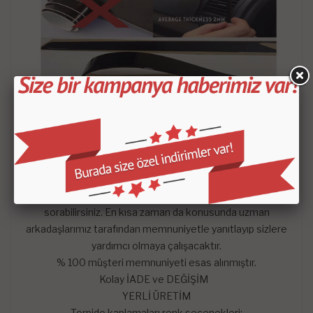
- Satın aldığınız setin içeriği KROKİDE belirtilen
parçalardan oluşmaktadır.
-
Mars Cockpit Design
garantisini taşımaktadır.
Hangi satış pazarında olursa olsun çekinmeden dilediğiniz
sorularını mağazaya soru sor kısmından sorularınızı
sorabilirsiniz. En kısa zaman da konusunda uzman
arkadaşlarımız tarafından memnuniyetle yanıtlayıp sizlere
yardımcı olmaya çalışacaktır.
% 100 müşteri memnuniyeti esas alınmıştır.
Kolay İADE ve DEĞİŞİM
YERLİ ÜRETİM
Torpido kaplamaları renk seçenekleri;