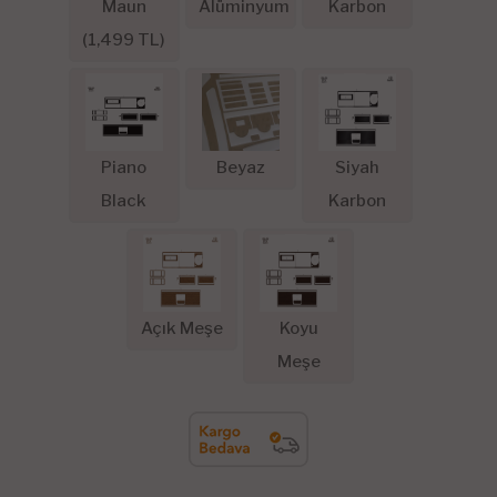
Maun
Alüminyum
Karbon
(
1,499
TL)
Piano
Beyaz
Siyah
Black
Karbon
Açık Meşe
Koyu
Meşe